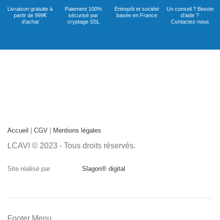
Livraison gratuite à
Paiement 100%
Entrepôt et société
Un conseil ? Besoin
partir de 999€
sécurisé par
basée en France
d'aide ?
d'achat
cryptage SSL
Contactez-nous
Accueil
|
CGV
|
Mentions légales
LCAVI © 2023 - Tous droits réservés.
Site réalisé par
Slagon® digital
Footer Menu