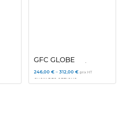
GFC GLOBE
Avec
Accoudoir Droit
246,00
€
–
312,00
€
prix HT
CHOIX DES OPTIONS