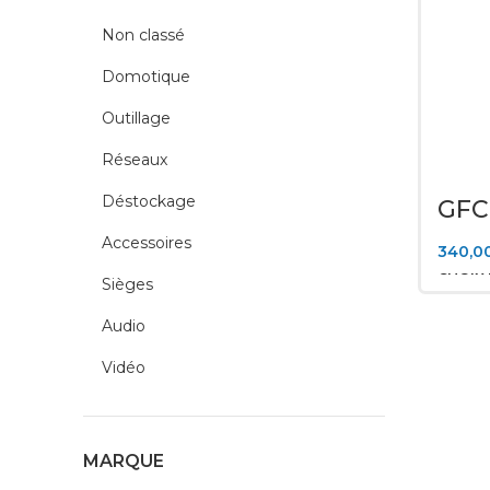
Non classé
Domotique
Outillage
Réseaux
Déstockage
GFC
Acc
Accessoires
ave
340,0
CHOIX
Sièges
Audio
Vidéo
MARQUE