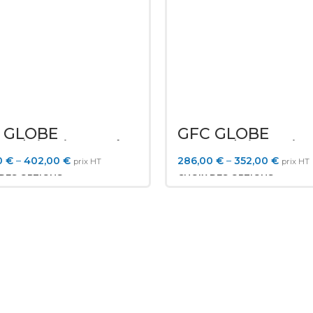
 GLOBE
GFC GLOBE
oudoir Biseauté
Accoudoir Droit 
c Stockage
Stockage
0
€
–
402,00
€
286,00
€
–
352,00
€
prix HT
prix HT
 DES OPTIONS
CHOIX DES OPTIONS