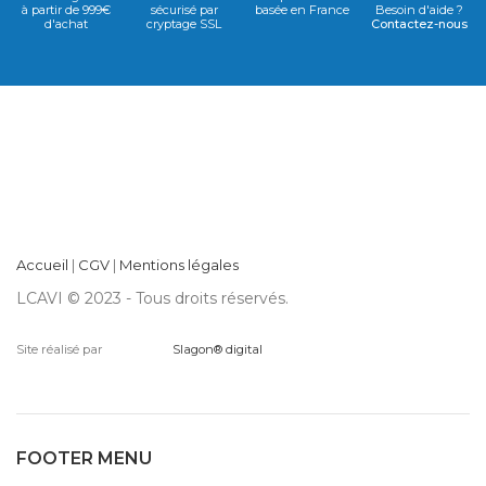
à partir de 999€
sécurisé par
basée en France
Besoin d'aide ?
d'achat
cryptage SSL
Contactez-nous
Accueil
|
CGV
|
Mentions légales
LCAVI © 2023 - Tous droits réservés.
Site réalisé par
Slagon® digital
FOOTER MENU