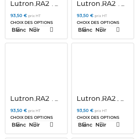
Lutron RA2
Lutron RA2
Select PK2-4B-
Select PK2-4B-
Txx-P03
Txx-P02
93,50
€
93,50
€
prix HT
prix HT
CHOIX DES OPTIONS
CHOIX DES OPTIONS
Blanc
Noir
Blanc
Noir
Lutron RA2
Lutron RA2
Select PK2-4B-
Select PK2-2B-
Txx-P01
Txx-P01
93,50
€
93,50
€
prix HT
prix HT
CHOIX DES OPTIONS
CHOIX DES OPTIONS
Blanc
Noir
Blanc
Noir