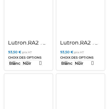
Lutron RA2
Lutron RA2
Select PK2-4B-
Select PK2-4B-
Txx-L01
Txx-L31
93,50
€
93,50
€
prix HT
prix HT
CHOIX DES OPTIONS
CHOIX DES OPTIONS
Blanc
Noir
Blanc
Noir