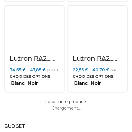
Lutron RA2
Lutron RA2
Select L-PED2
Select L-PED1
34,65
€
–
47,85
€
22,55
€
–
40,70
€
prix HT
prix HT
CHOIX DES OPTIONS
CHOIX DES OPTIONS
Blanc
Noir
Blanc
Noir
Load more products
Chargement...
BUDGET