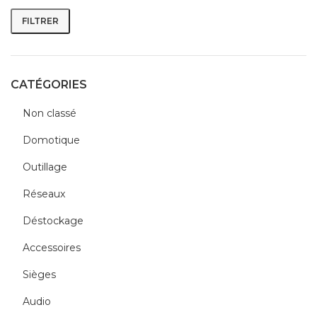
FILTRER
Prix
Prix
min
max
CATÉGORIES
Non classé
Domotique
Outillage
Réseaux
Déstockage
Accessoires
Sièges
Audio