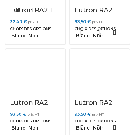
Lutron RA2
Lutron RA2
Select PK2-
Select PK2-4B-
3BRL-Txx-L01
Txx-L21
32,40
€
93,50
€
prix HT
prix HT
CHOIX DES OPTIONS
CHOIX DES OPTIONS
Blanc
Noir
Blanc
Noir
Lutron RA2
Lutron RA2
Select PK2-2B-
Select PK2-4B-
Txx-P02
Txx-L41
93,50
€
93,50
€
prix HT
prix HT
CHOIX DES OPTIONS
CHOIX DES OPTIONS
Blanc
Noir
Blanc
Noir