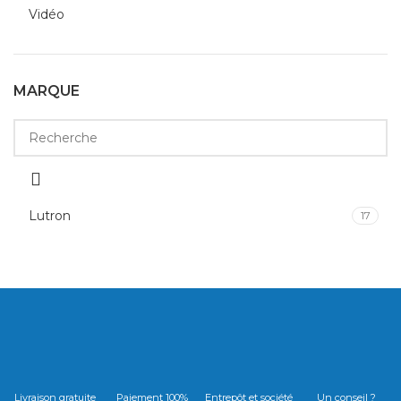
Vidéo
MARQUE
Lutron
17
Livraison gratuite
Paiement 100%
Entrepôt et société
Un conseil ?