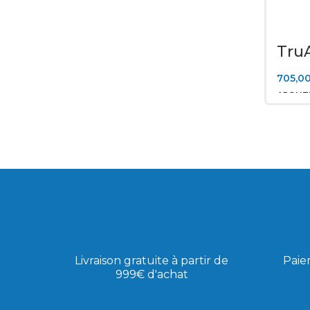
Tru
705,0
AJOUTE
Livraison gratuite à partir de
Paie
999€ d'achat