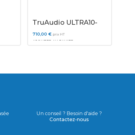
TruAudio ULTRA10-
SAT
710,00
€
prix HT
AJOUTER AU PANIER
s
asée
Un conseil ? Besoin d'aide ?
Contactez-nous