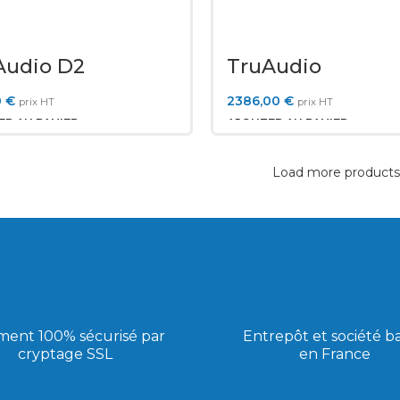
Audio D2
TruAudio
ULTRASCAPE10
0
€
2386,00
€
prix HT
prix HT
R AU PANIER
AJOUTER AU PANIER
Load more product
ment 100% sécurisé par
Entrepôt et société b
cryptage SSL
en France