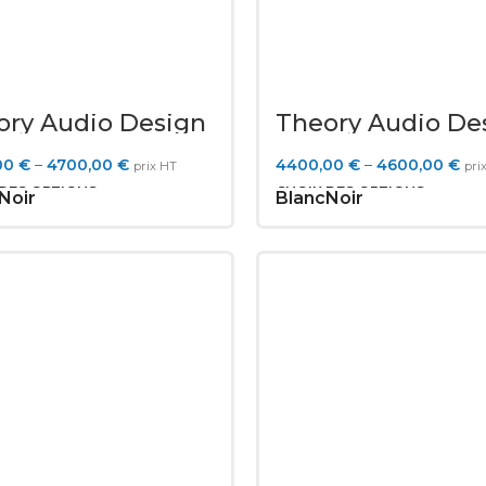
ory Audio Design
Theory Audio De
8.2
SR-112.2
00
€
–
4700,00
€
4400,00
€
–
4600,00
€
prix HT
pri
 DES OPTIONS
CHOIX DES OPTIONS
Noir
Blanc
Noir