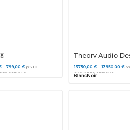
®
Theory Audio De
ERCONNECT
SR-221LF Manifol
Subwoofer
€
–
799,00
€
13750,00
€
–
13950,00
€
prix HT
pr
 DES OPTIONS
CHOIX DES OPTIONS
Blanc
Noir