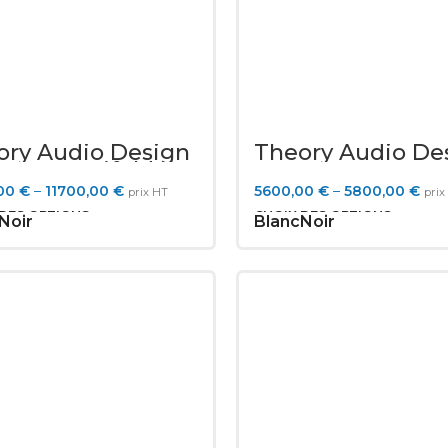
ory Audio Design
Theory Audio De
15LF Manifold
SR-212LF
woofer
,00
€
–
11700,00
€
5600,00
€
–
5800,00
€
prix HT
prix
 DES OPTIONS
CHOIX DES OPTIONS
Noir
Blanc
Noir