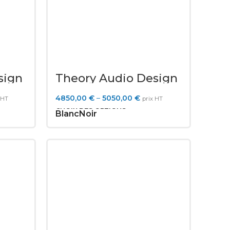
sign
Theory Audio Design
SR-46.2
4850,00
€
–
5050,00
€
 HT
prix HT
CHOIX DES OPTIONS
Blanc
Noir