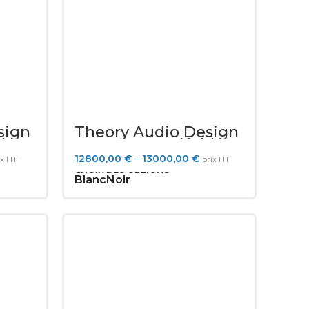
sign
Theory Audio Design
d
SR-218LF Manifold
Subwoofer
12800,00
€
–
13000,00
€
ix HT
prix HT
CHOIX DES OPTIONS
Blanc
Noir