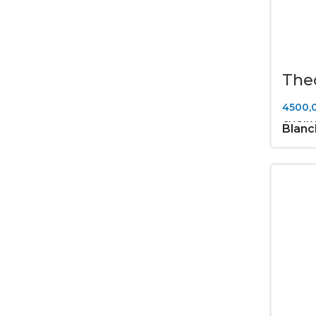
THENAUDIO
2
Theory Audio Design
25
Trinnov
8
The
SR-2
TruAudio
62
4500,
CHOIX
VSSL
8
Blanc