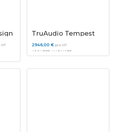
sign
TruAudio Tempest
Tower
2946,00
€
x HT
prix HT
AJOUTER AU PANIER