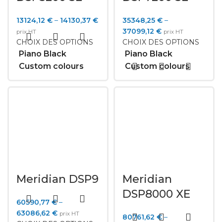
13124,12
€
–
14130,37
€
35348,25
€
–
37099,12
€
prix HT
prix HT
CHOIX DES OPTIONS
CHOIX DES OPTIONS
Piano Black
Piano Black
Custom colours
Custom colours
Meridian DSP9
Meridian
DSP8000 XE
60590,77
€
–
63086,62
€
prix HT
80761,62
€
–