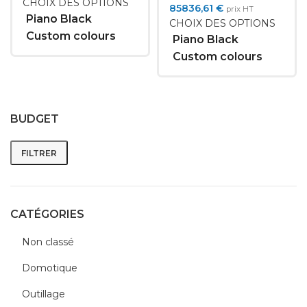
CHOIX DES OPTIONS
85836,61
€
prix HT
Piano Black
CHOIX DES OPTIONS
Custom colours
Piano Black
Custom colours
BUDGET
FILTRER
Prix
Prix
min
max
CATÉGORIES
Non classé
Domotique
Outillage