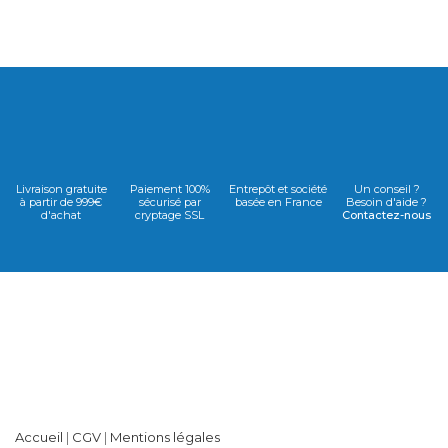
Livraison gratuite
Paiement 100%
Entrepôt et société
Un conseil ?
à partir de 999€
sécurisé par
basée en France
Besoin d'aide ?
d'achat
cryptage SSL
Contactez-nous
Accueil
|
CGV
|
Mentions légales