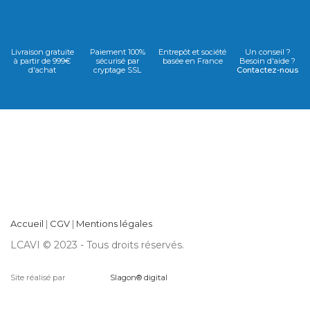
Livraison gratuite
Paiement 100%
Entrepôt et société
Un conseil ?
à partir de 999€
sécurisé par
basée en France
Besoin d'aide ?
d'achat
cryptage SSL
Contactez-nous
Accueil
|
CGV
|
Mentions légales
LCAVI © 2023 - Tous droits réservés.
Site réalisé par
Slagon® digital