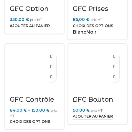
GFC Option
GFC Prises
siège
USB A et C
chauffant et
350,00
€
85,00
€
prix HT
prix HT
massant 6
moteurs
AJOUTER AU PANIER
CHOIX DES OPTIONS
Blanc
Noir
GFC Contrôle
GFC Bouton
sans fil
Poussoir pour
3 Moteurs et
84,00
€
–
150,00
€
90,00
€
prix
prix HT
USB A
HT
AJOUTER AU PANIER
CHOIX DES OPTIONS