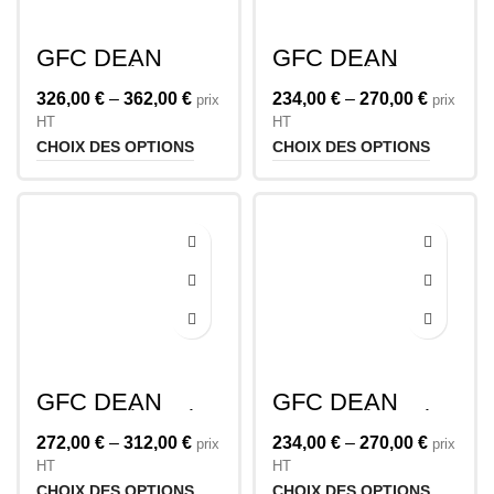
GFC DEAN
GFC DEAN
Accoudoir
Accoudoir fin
Biseauté avec
avec Bord Rond
326,00
€
–
362,00
€
234,00
€
–
270,00
€
prix
prix
Stockage
HT
HT
CHOIX DES OPTIONS
CHOIX DES OPTIONS
GFC DEAN
GFC DEAN
Accoudoir Droit
Accoudoir Droit
Avec Stockage
272,00
€
–
312,00
€
234,00
€
–
270,00
€
prix
prix
HT
HT
CHOIX DES OPTIONS
CHOIX DES OPTIONS