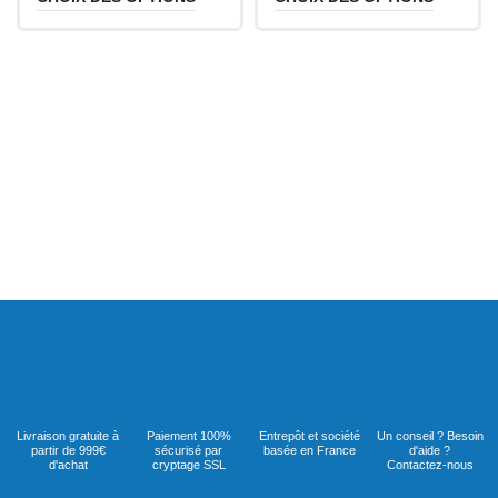
Livraison gratuite à
Paiement 100%
Entrepôt et société
Un conseil ? Besoin
partir de 999€
sécurisé par
basée en France
d'aide ?
d'achat
cryptage SSL
Contactez-nous