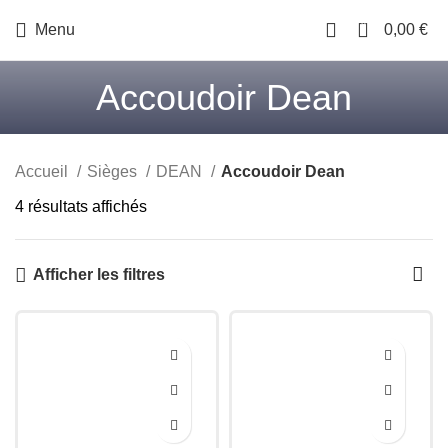
0
Menu
0,00
€
Accoudoir Dean
Accueil
Sièges
DEAN
Accoudoir Dean
Trié
4 résultats affichés
du
plus
Afficher les filtres
récent
au
plus
ancien