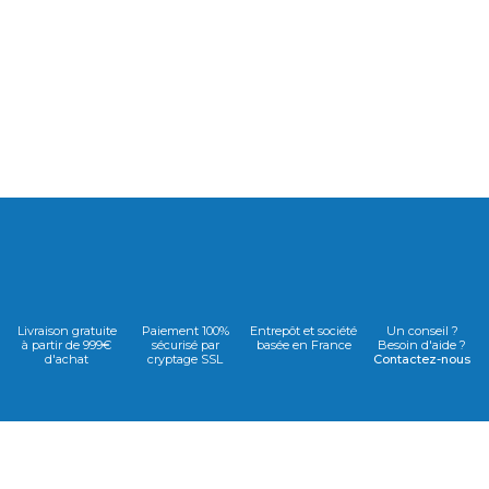
Livraison gratuite
Paiement 100%
Entrepôt et société
Un conseil ?
à partir de 999€
sécurisé par
basée en France
Besoin d'aide ?
d'achat
cryptage SSL
Contactez-nous