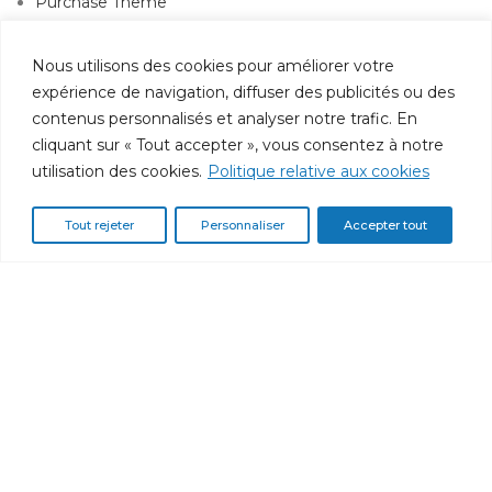
Purchase Theme
Nous utilisons des cookies pour améliorer votre
Assistance
expérience de navigation, diffuser des publicités ou des
contenus personnalisés et analyser notre trafic. En
Service client
cliquant sur « Tout accepter », vous consentez à notre
Suivi de commande
utilisation des cookies.
Politique relative aux cookies
Contactez-nous
Politique de confidentialité
Tout rejeter
Personnaliser
Accepter tout
Information
Qui sommes-nous ?
Espace client
Inscription
avantages PRO
Paiement et livraison