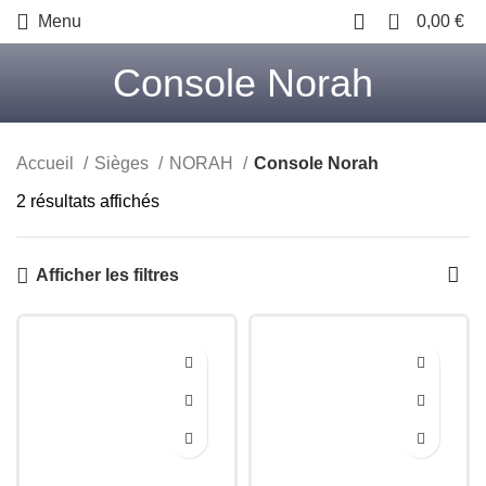
0
Menu
0,00
€
Console Norah
Accueil
Sièges
NORAH
Console Norah
Trié
2 résultats affichés
du
plus
Afficher les filtres
récent
au
plus
ancien