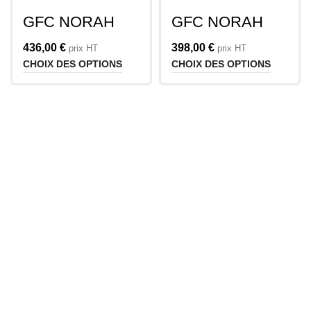
GFC NORAH
GFC NORAH
Console Avec
Console Avec
Stockage
Stockage
436,00
€
398,00
€
prix HT
prix HT
Biseautée
CHOIX DES OPTIONS
CHOIX DES OPTIONS