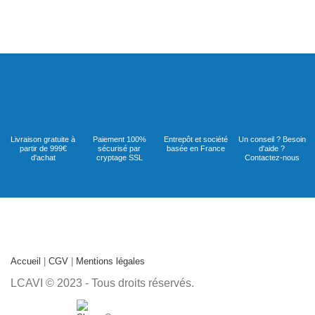
Livraison gratuite à
Paiement 100%
Entrepôt et société
Un conseil ? Besoin
partir de 999€
sécurisé par
basée en France
d'aide ?
d'achat
cryptage SSL
Contactez-nous
Accueil
|
CGV
|
Mentions légales
LCAVI © 2023 - Tous droits réservés.