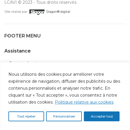
LCAVI © 2023 - Tous droits réservés.
Site réalisé par
Slagon® digital
FOOTER MENU
Assistance
Service client
Suivi de commande
Nous utilisons des cookies pour améliorer votre
Contactez-nous
expérience de navigation, diffuser des publicités ou des
Politique de confidentialité
contenus personnalisés et analyser notre trafic. En
cliquant sur « Tout accepter », vous consentez à notre
utilisation des cookies.
Politique relative aux cookies
Information
Qui sommes-nous ?
Tout rejeter
Personnaliser
Accepter tout
Espace client