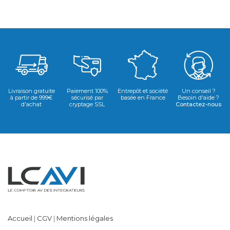
Livraison gratuite
Paiement 100%
Entrepôt et société
Un conseil ?
à partir de 999€
sécurisé par
basée en France
Besoin d'aide ?
d'achat
cryptage SSL
Contactez-nous
Accueil
|
CGV
|
Mentions légales