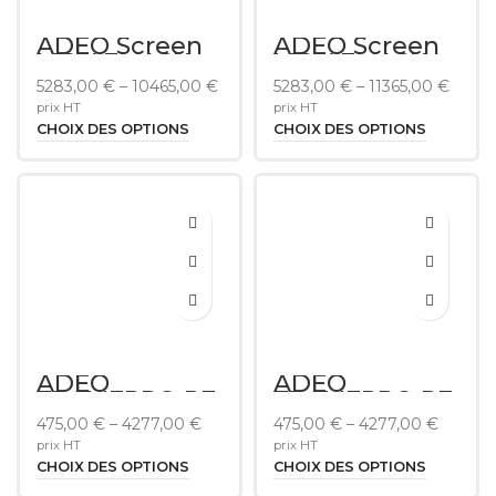
ADEO Screen
ADEO Screen
MOVIEMASK
MOVIEMASK
TB 16/9
LR 2.40
5283,00
€
–
10465,00
€
5283,00
€
–
11365,00
€
prix HT
prix HT
CHOIX DES OPTIONS
CHOIX DES OPTIONS
ADEO
ADEO
FRAMEPRO RE
FRAMEPRO RE
2.35
16/9
475,00
€
–
4277,00
€
475,00
€
–
4277,00
€
prix HT
prix HT
CHOIX DES OPTIONS
CHOIX DES OPTIONS