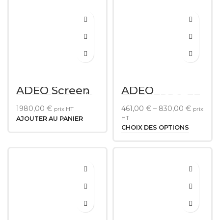
ADEO Screen
ADEO
PRESTIGE 16/9
FRAMEPRO FE
Velvet 4M
16/9
1980,00
€
461,00
€
–
830,00
€
prix HT
prix
avec LED RGB
HT
AJOUTER AU PANIER
CHOIX DES OPTIONS