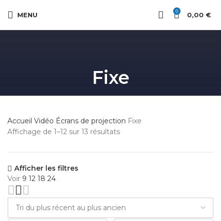
0
MENU
0,00
€
Fixe
Accueil
Vidéo
Écrans de projection
Fixe
Trié
Affichage de 1–12 sur 13 résultats
du
plus
récent
Afficher les filtres
au
Voir
9
12
18
24
plus
ancien