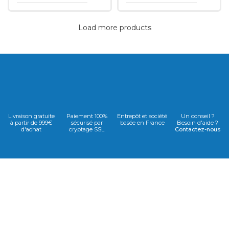
Load more products
Livraison gratuite
Paiement 100%
Entrepôt et société
Un conseil ?
à partir de 999€
sécurisé par
basée en France
Besoin d'aide ?
d'achat
cryptage SSL
Contactez-nous