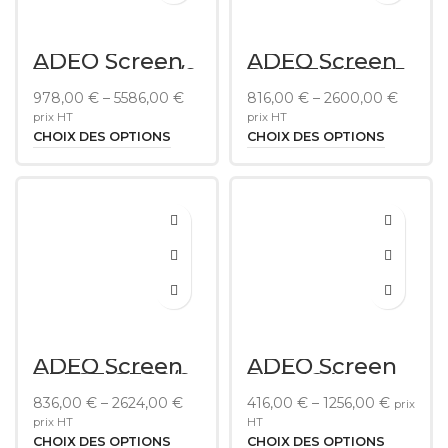
ADEO Screen
ADEO Screen
Frameless 16/9
PRESTIGE 2.35
(21/9) Velvet
978,00
€
–
5586,00
€
816,00
€
–
2600,00
€
prix HT
prix HT
CHOIX DES OPTIONS
CHOIX DES OPTIONS
ADEO Screen
ADEO Screen
PRESTIGE 16/9
PLANO Velvet
Velvet
2.35 (21:9)
836,00
€
–
2624,00
€
416,00
€
–
1256,00
€
prix
prix HT
HT
CHOIX DES OPTIONS
CHOIX DES OPTIONS