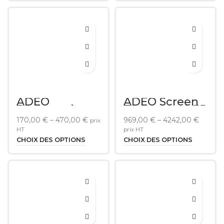
ADEO
ADEO Screen
Bandeau à
Frameless 2.35
Leds
(21/9)
170,00
€
–
470,00
€
969,00
€
–
4242,00
€
prix
multicolor
RVB pour série
HT
prix HT
Prestige
CHOIX DES OPTIONS
CHOIX DES OPTIONS