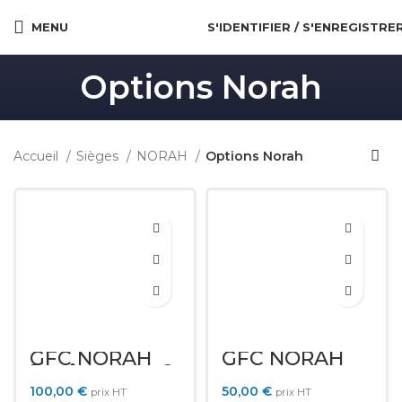
MENU
S'IDENTIFIER / S'ENREGISTRE
Options Norah
Accueil
Sièges
NORAH
Options Norah
GFC NORAH
GFC NORAH
Revêtement 2
Coutures
tons
contrastées
100,00
€
50,00
€
prix HT
prix HT