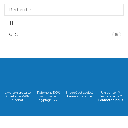
GFC
18
Livraison gratuite
Paiement 100%
Entrepôt et société
Un conseil ?
à partir de 999€
sécurisé par
basée en France
Besoin d'aide ?
d'achat
cryptage SSL
Contactez-nous