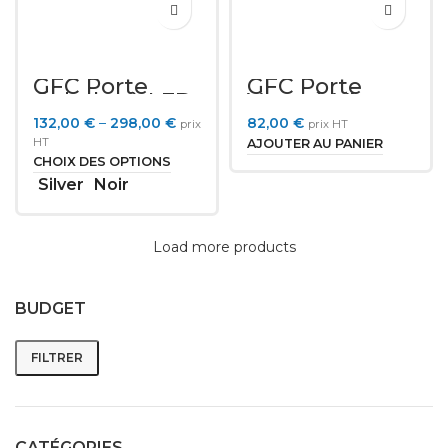
GFC Porte
GFC Porte
Gobelet à LED
Verre à Vin
et
132,00
€
–
298,00
€
82,00
€
prix
prix HT
commandes
HT
AJOUTER AU PANIER
CHOIX DES OPTIONS
Silver
Noir
Load more products
BUDGET
FILTRER
Prix
Prix
min
max
CATÉGORIES