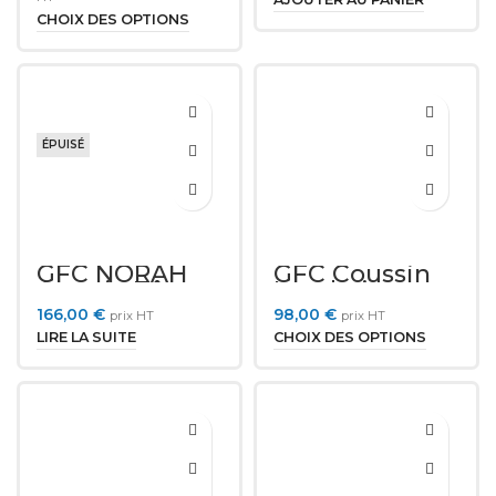
CHOIX DES OPTIONS
ÉPUISÉ
GFC NORAH
GFC Coussin
Appuie Tête
Lombaire
Motorisé
(NORAH)
166,00
€
98,00
€
prix HT
prix HT
LIRE LA SUITE
CHOIX DES OPTIONS