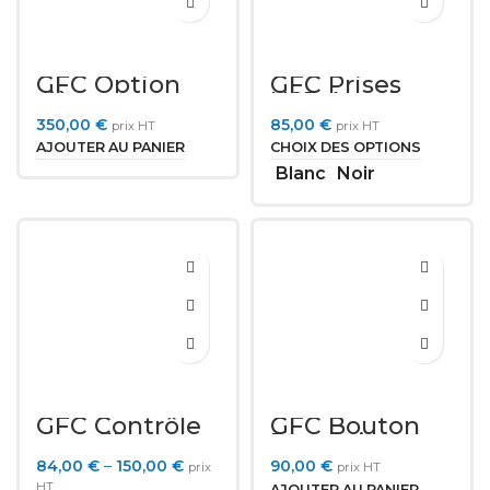
GFC Option
GFC Prises
siège
USB A et C
chauffant et
350,00
€
85,00
€
prix HT
prix HT
massant 6
moteurs
AJOUTER AU PANIER
CHOIX DES OPTIONS
Blanc
Noir
GFC Contrôle
GFC Bouton
sans fil
Poussoir pour
3 Moteurs et
84,00
€
–
150,00
€
90,00
€
prix
prix HT
USB A
HT
AJOUTER AU PANIER