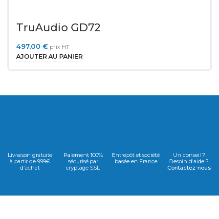
TruAudio GD72
497,00
€
prix HT
AJOUTER AU PANIER
Livraison gratuite
Paiement 100%
Entrepôt et société
Un conseil ?
à partir de 999€
sécurisé par
basée en France
Besoin d'aide ?
d'achat
cryptage SSL
Contactez-nous