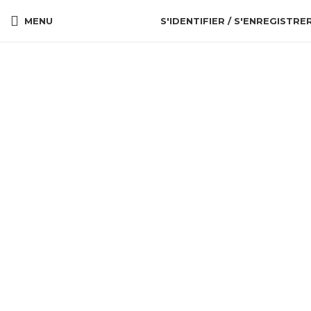
MENU
S'IDENTIFIER / S'ENREGISTRE
Cliquez pour agrandir