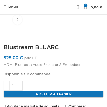
0
MENU
0,00
€
Cliquez pour agrandir
Blustream BLUARC
525,00
€
prix HT
HDMI Bluetooth Audio Extractor & Embedder
Disponible sur commande
AJOUTER AU PANIER
Ajouter à ma liste de souhaits
Comparer