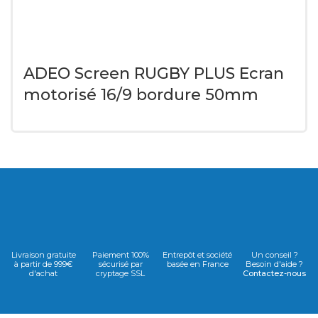
ADEO Screen RUGBY PLUS Ecran
motorisé 16/9 bordure 50mm
Livraison gratuite
Paiement 100%
Entrepôt et société
Un conseil ?
à partir de 999€
sécurisé par
basée en France
Besoin d'aide ?
d'achat
cryptage SSL
Contactez-nous