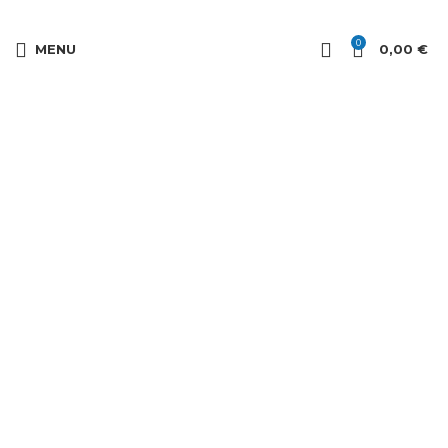
0
MENU
0,00
€
Cliquez pour agrandir