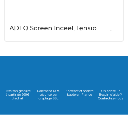
ADEO Screen Inceel Tensio
Classic Ecran motorisé encastré
16/9 bordure 50mm
Livraison gratuite
Paiement 100%
Entrepôt et société
Un conseil ?
à partir de 999€
sécurisé par
basée en France
Besoin d'aide ?
d'achat
cryptage SSL
Contactez-nous