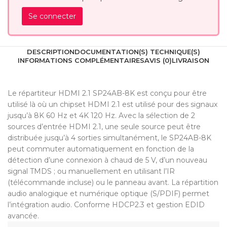
Se connecter
DESCRIPTION
DOCUMENTATION(S) TECHNIQUE(S)
INFORMATIONS COMPLÉMENTAIRES
AVIS (0)
LIVRAISON
Le répartiteur HDMI 2.1 SP24AB-8K est conçu pour être
utilisé là où un chipset HDMI 2.1 est utilisé pour des signaux
jusqu’à 8K 60 Hz et 4K 120 Hz. Avec la sélection de 2
sources d’entrée HDMI 2.1, une seule source peut être
distribuée jusqu’à 4 sorties simultanément, le SP24AB-8K
peut commuter automatiquement en fonction de la
détection d’une connexion à chaud de 5 V, d’un nouveau
signal TMDS ; ou manuellement en utilisant l’IR
(télécommande incluse) ou le panneau avant. La répartition
audio analogique et numérique optique (S/PDIF) permet
l’intégration audio. Conforme HDCP2.3 et gestion EDID
avancée.