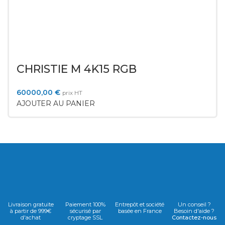
CHRISTIE M 4K15 RGB
60000,00
€
prix HT
AJOUTER AU PANIER
Livraison gratuite
Paiement 100%
Entrepôt et société
Un conseil ?
à partir de 999€
sécurisé par
basée en France
Besoin d'aide ?
d'achat
cryptage SSL
Contactez-nous