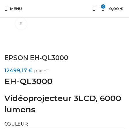
0
MENU
0,00
€
Cliquez pour agrandir
EPSON EH-QL3000
12499,17
€
prix HT
EH-QL3000
Vidéoprojecteur 3LCD, 6000
lumens
COULEUR