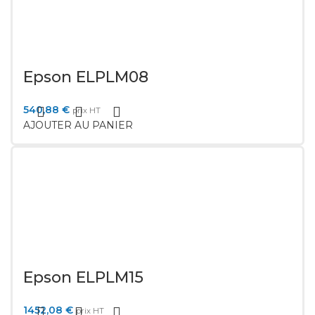
Epson ELPLM08
540,88
€
prix HT
AJOUTER AU PANIER
Epson ELPLM15
1452,08
€
prix HT