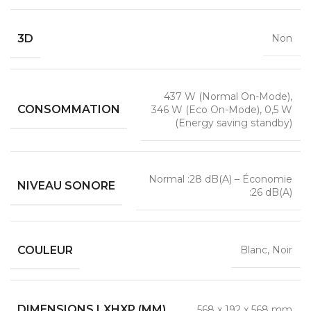
3D
Non
437 W (Normal On-Mode),
CONSOMMATION
346 W (Eco On-Mode), 0,5 W
(Energy saving standby)
Normal :28 dB(A) – Économie
NIVEAU SONORE
:26 dB(A)
COULEUR
Blanc, Noir
DIMENSIONS LXHXP (MM)
568‎ x 192 x 568 mm