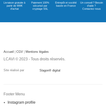
Livraison gratuite à
Paiement 100%
Entrepôt et société
Un conseil ? Besoin
partir de 999€
sécurisé par
basée en France
d'aide ?
d'achat
cryptage SSL
Contactez-nous
Accueil
|
CGV
|
Mentions légales
LCAVI © 2023 - Tous droits réservés.
Site réalisé par
Slagon® digital
Footer Menu
Instagram profile