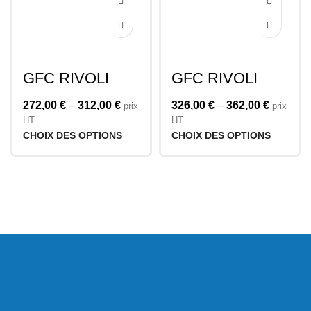
GFC RIVOLI
GFC RIVOLI
Accoudoir Droit
Accoudoir
Avec Stockage
Biseauté avec
272,00
€
–
312,00
€
326,00
€
–
362,00
€
prix
prix
Stockage
HT
HT
CHOIX DES OPTIONS
CHOIX DES OPTIONS