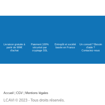
Livraison gratuite à
Paiement 100%
Entrepôt et société
Un conseil ? Besoin
partir de 999€
sécurisé par
basée en France
d'aide ?
d'achat
cryptage SSL
Contactez-nous
Accueil
|
CGV
|
Mentions légales
LCAVI © 2023 - Tous droits réservés.