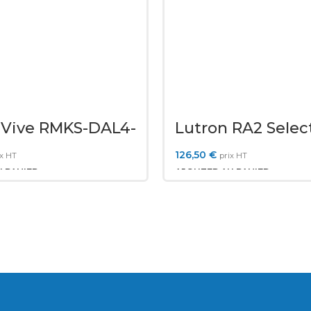
 Vive RMKS-DAL4-
Lutron RA2 Selec
OWLB-P-WH
126,50
€
ix HT
prix HT
 PANIER
AJOUTER AU PANIER