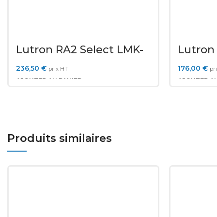
Lutron RA2 Select LMK-
Lutron
16R-DV-B
R25NE‐
236,50
€
176,00
€
prix HT
pr
AJOUTER AU PANIER
AJOUTER AU
Produits similaires