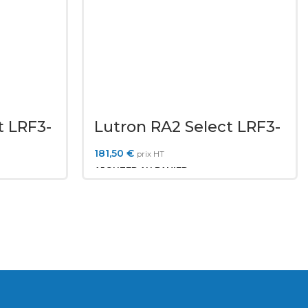
t LRF3-
Lutron RA2 Select LRF3-
DCRB-WH
181,50
€
prix HT
AJOUTER AU PANIER