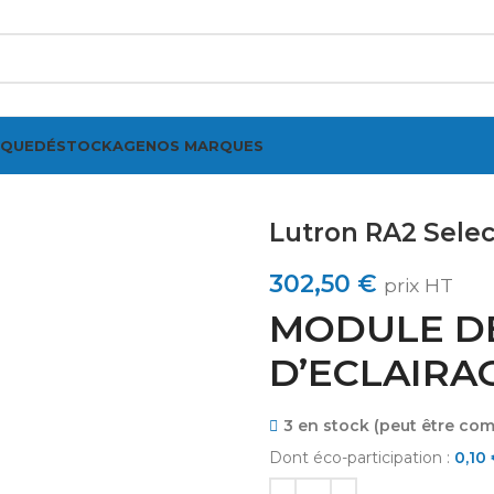
IQUE
DÉSTOCKAGE
NOS MARQUES
Lutron RA2 Sele
302,50
€
prix HT
MODULE D
D’ECLAIRAG
3 en stock (peut être c
Dont éco-participation :
0,10