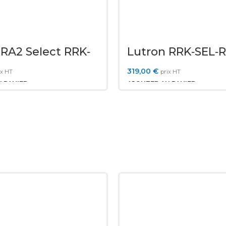
 RA2 Select RRK‐
Lutron RRK‐SEL‐
240
319,00
€
ix HT
prix HT
 PANIER
AJOUTER AU PANIER