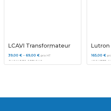
LCAVI Transformateur
Lutron
230/24V Contrôle
SZ
d’éclairage de Gradation
39,00
€
–
69,00
€
165,00
€
prix HT
pr
2 en 1 TRIAC et 0-10V
CHOIX DES OPTIONS
AJOUTER AU