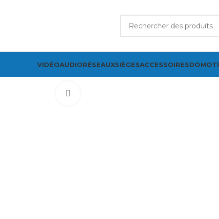
VIDÉO
AUDIO
RÉSEAUX
SIÈGES
ACCESSOIRES
DOMOT
Cliquez pour agrandir