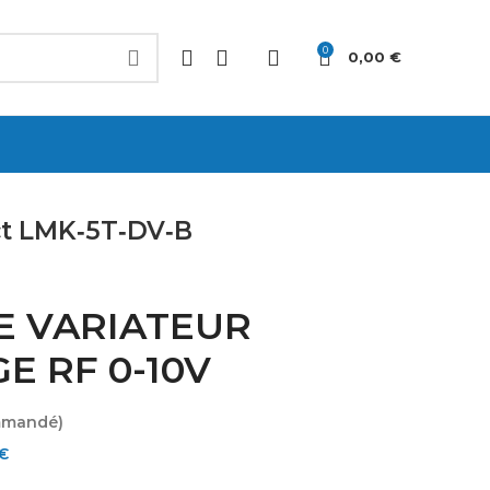
0
0,00
€
ct LMK‐5T‐DV‐B
E VARIATEUR
E RF 0-10V
ommandé)
€