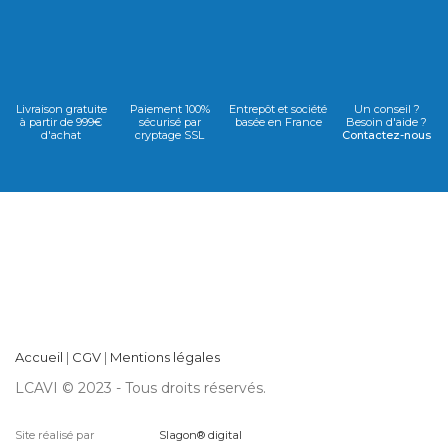
Livraison gratuite
Paiement 100%
Entrepôt et société
Un conseil ?
à partir de 999€
sécurisé par
basée en France
Besoin d'aide ?
d'achat
cryptage SSL
Contactez-nous
Accueil
|
CGV
|
Mentions légales
LCAVI © 2023 - Tous droits réservés.
Site réalisé par
Slagon® digital