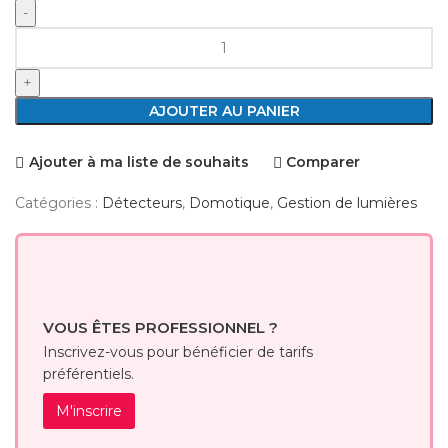
quantité
de
Lutron
RA2
AJOUTER AU PANIER
Select
LRF3-
Ajouter à ma liste de souhaits
Comparer
OWLB-
P-
Catégories :
Détecteurs
,
Domotique
,
Gestion de lumières
WH
VOUS ÊTES PROFESSIONNEL ?
Inscrivez-vous pour bénéficier de tarifs
préférentiels.
M'inscrire