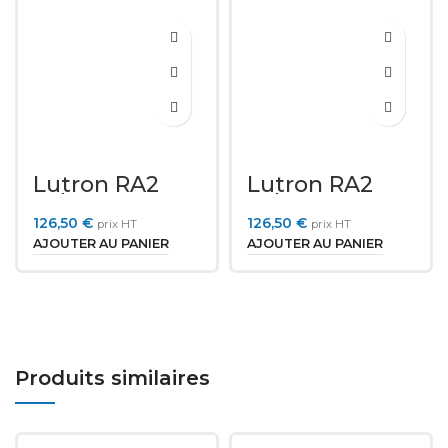
Lutron RA2
Lutron RA2
Select LRF3-
Select LRF3-
OCR2B-P-WH
OKLB-P-WH
126,50
€
126,50
€
prix HT
prix HT
AJOUTER AU PANIER
AJOUTER AU PANIER
Produits similaires