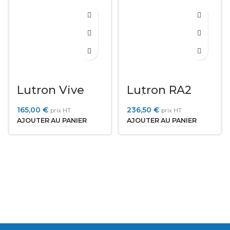
Lutron Vive
Lutron RA2
RMKS-DAL4-SZ
Select LMK-
16R-DV-B
165,00
€
236,50
€
prix HT
prix HT
AJOUTER AU PANIER
AJOUTER AU PANIER