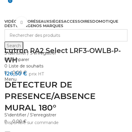
0
0
VIDÉO
AUDIO
RÉSEAUX
SIÈGES
ACCESSOIRES
DOMOTIQUE
Cliquez pour agrandir
DÉSTOCKAGE
NOS MARQUES
Search
Lutron RA2 Select LRF3-OWLB-P-
S'identifier / S'enregistrer
WH
0
Comparer
0
Liste de souhaits
0,00
€
126,50
€
prix HT
Menu
DETECTEUR DE
PRESENCE/ABSENCE
MURAL 180°
S'identifier / S'enregistrer
0,00
€
Disponible sur commande