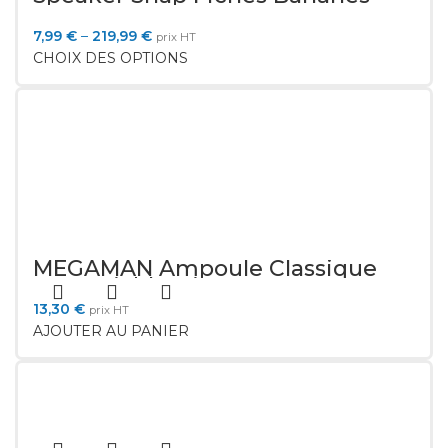
7,99
€
–
219,99
€
prix HT
CHOIX DES OPTIONS
MEGAMAN Ampoule Classique
E27 variable Dim to Warm
MM11076
13,30
€
prix HT
AJOUTER AU PANIER