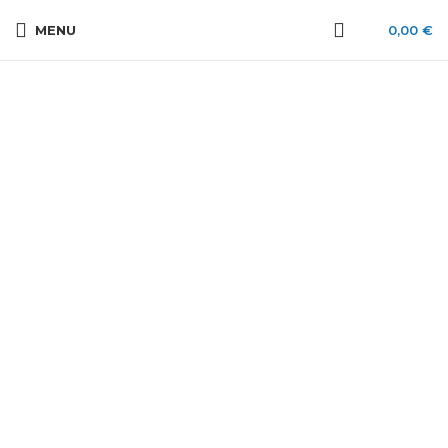
MENU
0,00
€
Cliquez pour agrandir