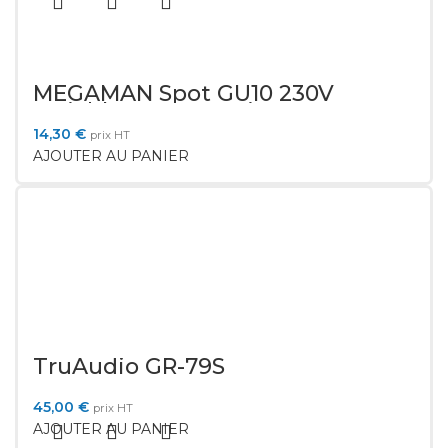
MEGAMAN Spot GU10 230V
variable 5%-100% Dim to Warm
MM11177
14,30
€
prix HT
AJOUTER AU PANIER
TruAudio GR-79S
45,00
€
prix HT
AJOUTER AU PANIER