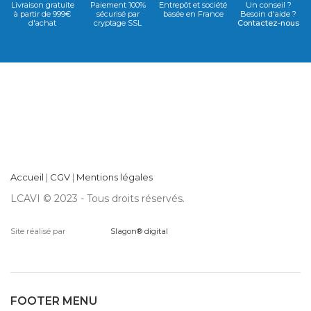
Livraison gratuite
Paiement 100%
Entrepôt et société
Un conseil ?
à partir de 999€
sécurisé par
basée en France
Besoin d'aide ?
d'achat
cryptage SSL
Contactez-nous
Accueil
|
CGV
|
Mentions légales
LCAVI © 2023 - Tous droits réservés.
Site réalisé par
Slagon® digital
FOOTER MENU