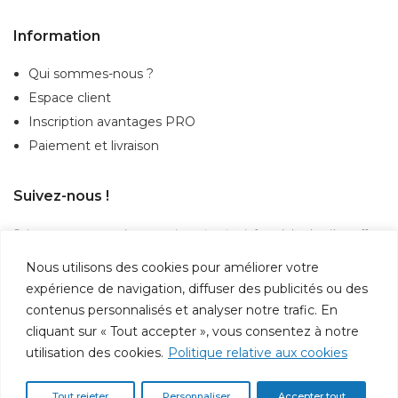
Information
Qui sommes-nous ?
Espace client
Inscription
avantages PRO
Paiement et livraison
Suivez-nous !
Suivez-nous sur nos réseaux sociaux et restez informé des dernières offres,
actualités et nouveautés.
Nous utilisons des cookies pour améliorer votre
expérience de navigation, diffuser des publicités ou des
contenus personnalisés et analyser notre trafic. En
cliquant sur « Tout accepter », vous consentez à notre
utilisation des cookies.
Politique relative aux cookies
Paiement 100% sécurisé par cryptage SSL
Tout rejeter
Personnaliser
Accepter tout