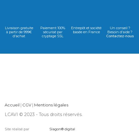
Livraison gratuite
Paiement 100%
Entrepôt et société
Un conseil ?
à partir de 999€
sécurisé par
basée en France
Besoin d'aide ?
d'achat
cryptage SSL
Contactez-nous
Accueil
|
CGV
|
Mentions légales
LCAVI © 2023 - Tous droits réservés.
Site réalisé par
Slagon® digital