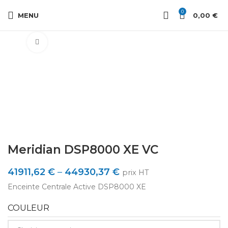
0
MENU
0,00
€
Cliquez pour agrandir
Meridian DSP8000 XE VC
41911,62
€
–
44930,37
€
prix HT
Enceinte Centrale Active DSP8000 XE
COULEUR