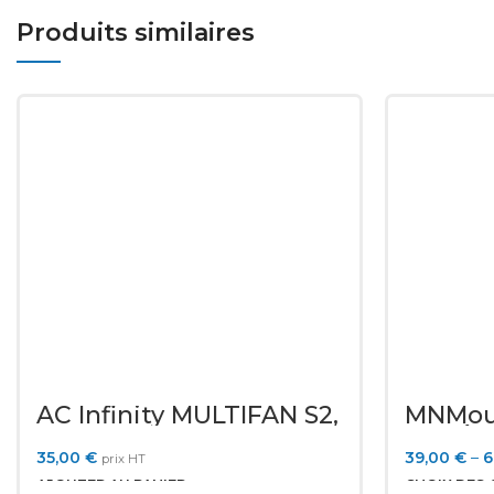
Produits similaires
AC Infinity MULTIFAN S2,
MNMou
VENTILATEUR DE
Etagèr
REFROIDISSEMENT USB
ventilé
35,00
€
39,00
€
–
6
prix HT
SILENCIEUX, 120MM
AJOUTER AU PANIER
CHOIX DES 