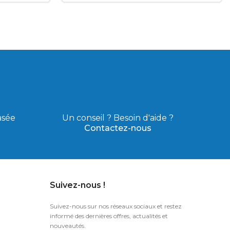
asée
Un conseil ? Besoin d'aide ?
Contactez-nous
Suivez-nous !
Suivez-nous sur nos réseaux sociaux et restez
informé des dernières offres, actualités et
nouveautés.