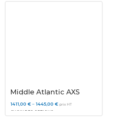
Middle Atlantic AXS
Series Rack
1411,00
€
–
1445,00
€
prix HT
CHOIX DES OPTIONS