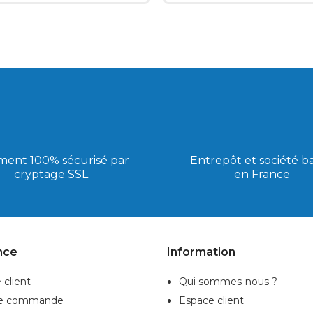
ment 100% sécurisé par
Entrepôt et société b
cryptage SSL
en France
nce
Information
 client
Qui sommes-nous ?
de commande
Espace client