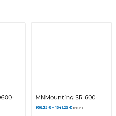
600-
MNMounting SR-600-
36U
956,25
€
–
1541,25
€
prix HT
CHOIX DES OPTIONS