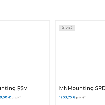
ÉPUISÉ
nting RSV
MNMounting SRD
e rackable
24U
e
9,00
€
1203,75
€
prix HT
prix HT
OPTIONS
LIRE LA SUITE