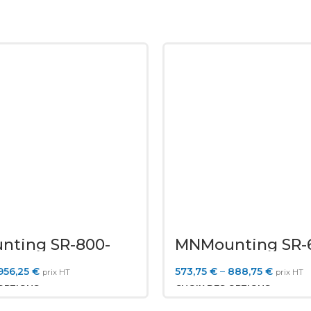
ting SR-800-
MNMounting SR-
12U
956,25
€
573,75
€
–
888,75
€
prix HT
prix HT
OPTIONS
CHOIX DES OPTIONS