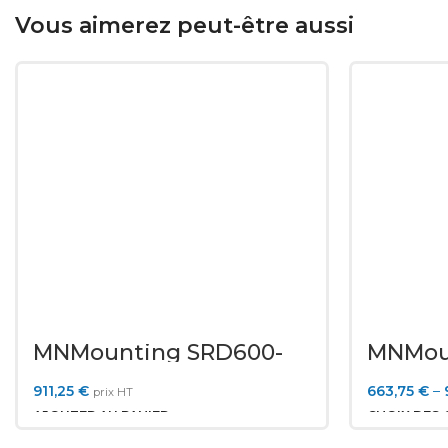
Vous aimerez peut-être aussi
MNMounting SRD600-
MNMoun
12U
12U
911,25
€
663,75
€
–
prix HT
AJOUTER AU PANIER
CHOIX DES 