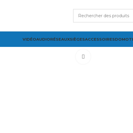
VIDÉO
AUDIO
RÉSEAUX
SIÈGES
ACCESSOIRES
DOMOT
Cliquez pour agrand