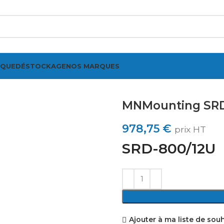
IQUE
DÉSTOCKAGE
NOS MARQUES
ir
MNMounting SR
978,75
€
prix HT
SRD-800/12U
Ajouter à ma liste de sou