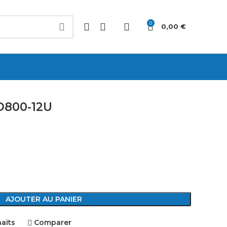
0
0,00
€
D800-12U
AJOUTER AU PANIER
haits
Comparer