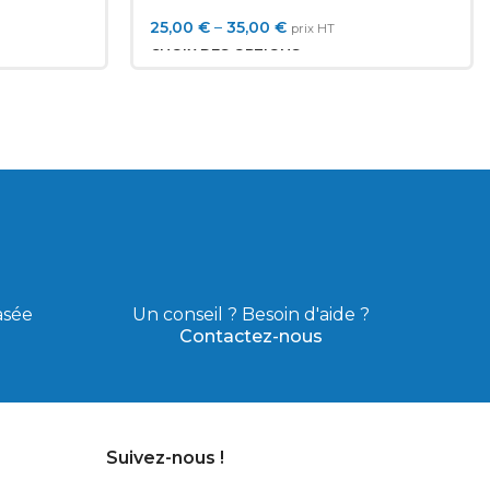
Racks en acier au
carbone: jeu de 50
25,00
€
–
35,00
€
prix HT
T DE
pièces
CHOIX DES OPTIONS
 1U,
AR
asée
Un conseil ? Besoin d'aide ?
Contactez-nous
Suivez-nous !