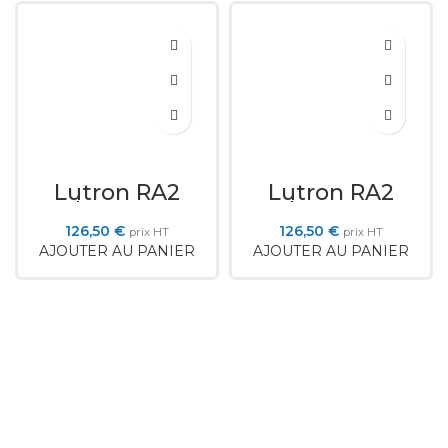
Lutron RA2
Lutron RA2
Select LRF3-
Select LRF3-
OCR2B-P-WH
OHLB-P-WH
126,50
€
126,50
€
prix HT
prix HT
AJOUTER AU PANIER
AJOUTER AU PANIER