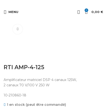
0
MENU
0,00
€
Cliquez pour agrandir
RTI AMP-4-125
Amplificateur matriciel DSP 4 canaux 125W,
2 canaux 70 V/100 V 250 W
10-210860-18
1 en stock (peut être commandé)