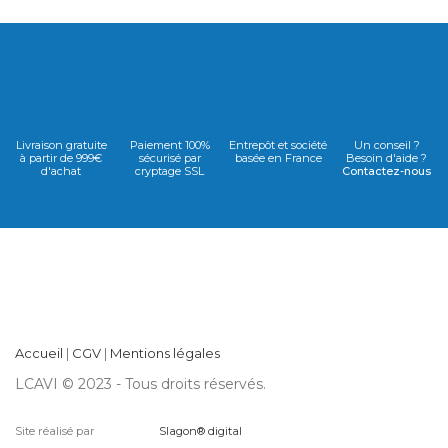
Livraison gratuite
Paiement 100%
Entrepôt et société
Un conseil ?
à partir de 999€
sécurisé par
basée en France
Besoin d'aide ?
d'achat
cryptage SSL
Contactez-nous
Accueil
|
CGV
|
Mentions légales
LCAVI © 2023 - Tous droits réservés.
Site réalisé par
Slagon® digital