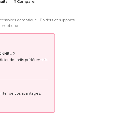
haits
Comparer
cessoires domotique
,
Boitiers et supports
omotique
ONNEL ?
cier de tarifs préférentiels.
iter de vos avantages.