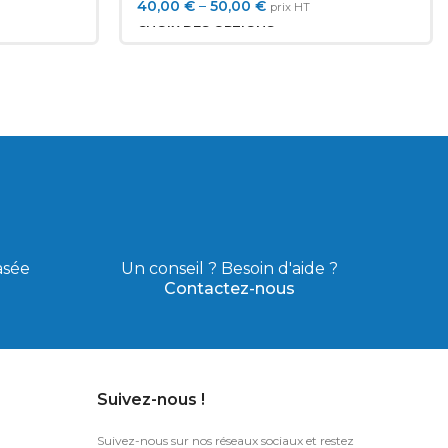
40,00
€
–
50,00
€
prix HT
CHOIX DES OPTIONS
asée
Un conseil ? Besoin d'aide ?
Contactez-nous
Suivez-nous !
Suivez-nous sur nos réseaux sociaux et restez