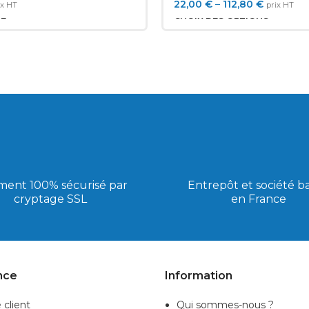
ommande
22,00
€
–
112,80
€
ix HT
prix HT
TE
CHOIX DES OPTIONS
ment 100% sécurisé par
Entrepôt et société b
cryptage SSL
en France
nce
Information
 client
Qui sommes-nous ?