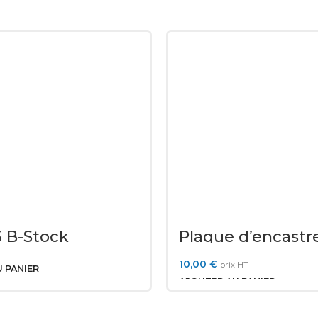
3 B-Stock
Plaque d’encast
pour boitier Sin
( LV1)
10,00
€
prix HT
 PANIER
AJOUTER AU PANIER