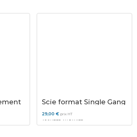
rement
Scie format Single Gang
gle Gang
29,00
€
prix HT
AJOUTER AU PANIER