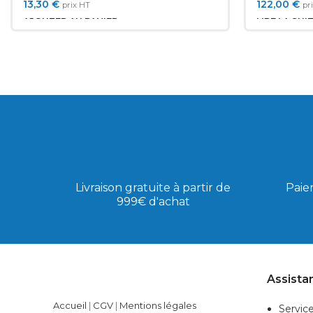
Dim to Warm MM11076
téléc
13,30
€
122,00
€
prix HT
pr
AJOUTER AU PANIER
LIRE LA SUI
Livraison gratuite à partir de
Paie
999€ d'achat
Assista
Accueil
|
CGV
|
Mentions légales
Service