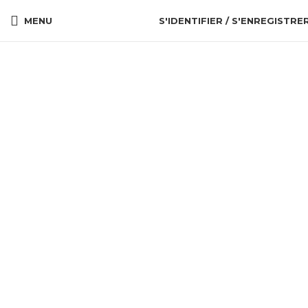
MENU
S'IDENTIFIER / S'ENREGISTRE
Cliquez pour agrandir