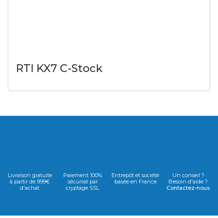
RTI KX7 C-Stock
Livraison gratuite
Paiement 100%
Entrepôt et société
Un conseil ?
à partir de 999€
sécurisé par
basée en France
Besoin d'aide ?
d'achat
cryptage SSL
Contactez-nous