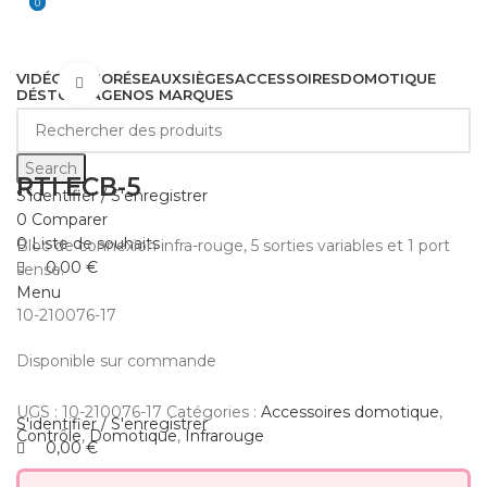
0
0
VIDÉO
AUDIO
RÉSEAUX
SIÈGES
ACCESSOIRES
DOMOTIQUE
Cliquez pour agrandir
DÉSTOCKAGE
NOS MARQUES
Search
RTI ECB-5
S'identifier / S'enregistrer
0
Comparer
0
Liste de souhaits
Bloc de connexion infra-rouge, 5 sorties variables et 1 port
0,00
€
sense.
Menu
10-210076-17
Disponible sur commande
UGS :
10-210076-17
Catégories :
Accessoires domotique
,
S'identifier / S'enregistrer
Contrôle
,
Domotique
,
Infrarouge
0,00
€