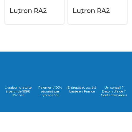
Lutron RA2
Lutron RA2
Select LRF3-
Select LRF3-
OWLB-P-WH
DCRB-WH
Livraison gratuite
Paiement 100%
Entrepôt et société
Un conseil ?
à partir de 999€
sécurisé par
basée en France
Besoin d'aide ?
d'achat
cryptage SSL
Contactez-nous