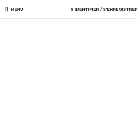
MENU
S'IDENTIFIER / S'ENREGISTRE
Cliquez pour agrandir