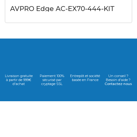
AVPRO Edge AC-EX70-444-KIT
Livraison gratuite
Paiement 100%
Entrepôt et société
Un conseil ?
à partir de 999€
sécurisé par
basée en France
Besoin d'aide ?
d'achat
cryptage SSL
Contactez-nous