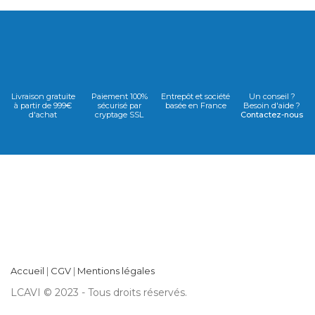
Livraison gratuite
Paiement 100%
Entrepôt et société
Un conseil ?
à partir de 999€
sécurisé par
basée en France
Besoin d'aide ?
d'achat
cryptage SSL
Contactez-nous
Accueil
|
CGV
|
Mentions légales
LCAVI © 2023 - Tous droits réservés.