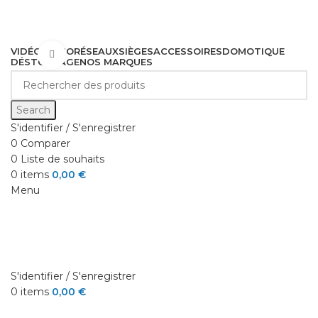
VIDÉO
AUDIO
RÉSEAUX
SIÈGES
ACCESSOIRES
DOMOTIQUE
Cliquez pour agrandir
DÉSTOCKAGE
NOS MARQUES
Search
S'identifier / S'enregistrer
0
Comparer
0
Liste de souhaits
0
items
0,00
€
Menu
S'identifier / S'enregistrer
0
items
0,00
€