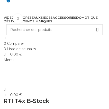
0
0
VIDÉO
AUDIO
RÉSEAUX
SIÈGES
ACCESSOIRES
DOMOTIQUE
Cliquez pour agrandir
DÉSTOCKAGE
NOS MARQUES
0
Comparer
0
Liste de souhaits
0,00
€
Menu
0,00
€
RTI T4x B-Stock