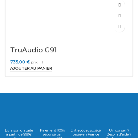
TruAudio G91
735,00
€
prix HT
AJOUTER AU PANIER
Livraison gratuite
Paiement 100%
Entrepôt et société
Un conseil ?
à partir de 999€
sécurisé par
basée en France
Besoin d'aide ?