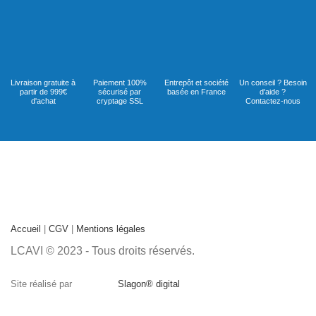
Livraison gratuite à
Paiement 100%
Entrepôt et société
Un conseil ? Besoin
partir de 999€
sécurisé par
basée en France
d'aide ?
d'achat
cryptage SSL
Contactez-nous
Accueil
|
CGV
|
Mentions légales
LCAVI © 2023 - Tous droits réservés.
Site réalisé par
Slagon® digital