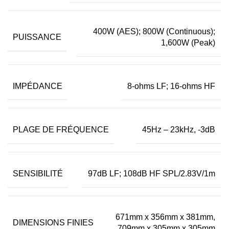
400W (AES); 800W (Continuous);
PUISSANCE
1,600W (Peak)
IMPÉDANCE
8-ohms LF; 16-ohms HF
PLAGE DE FRÉQUENCE
45Hz – 23kHz, -3dB
SENSIBILITÉ
97dB LF; 108dB HF SPL/2.83V/1m
671mm x 356mm x 381mm,
DIMENSIONS FINIES
709mm x 305mm x 305mm