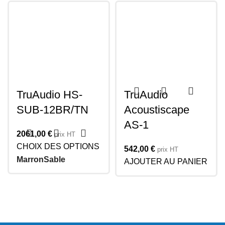
TruAudio HS-
TruAudio
SUB-12BR/TN
Acoustiscape
AS-1
2061,00
€
prix HT
CHOIX DES OPTIONS
542,00
€
prix HT
Marron
Sable
AJOUTER AU PANIER