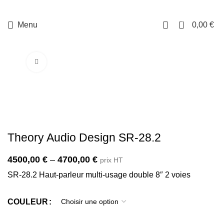
0
Menu
0,00
€
Cliquez pour agrandir
Theory Audio Design SR-28.2
4500,00
€
–
4700,00
€
prix HT
SR-28.2 Haut-parleur multi-usage double 8″ 2 voies
COULEUR