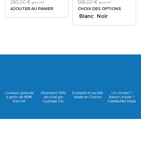
283,00
€
568,00
€
prix HT
prix HT
AJOUTER AU PANIER
CHOIX DES OPTIONS
Blanc
Noir
Livraison gratuite
Paiement 100%
Entrepôt et société
Un conseil ?
à partir de 999€
sécurisé par
basée en France
Besoin d'aide ?
d'achat
cryptage SSL
Contactez-nous