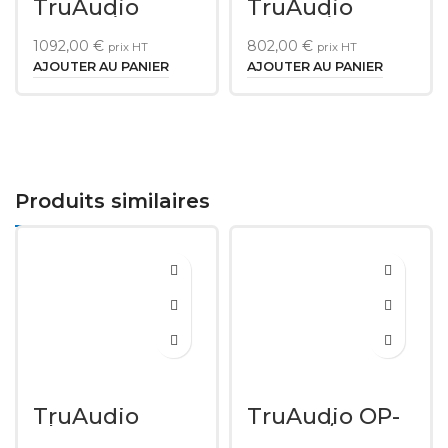
TruAudio
TruAudio
Acoustiscape
Acoustiscape
AS-3
AS-2
1092,00
€
802,00
€
prix HT
prix HT
AJOUTER AU PANIER
AJOUTER AU PANIER
Produits similaires
TruAudio
TruAudio OP-
Phantom PP-8
6.2 WT/BK