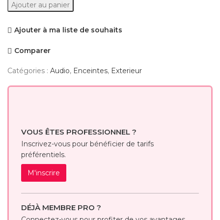
AS-
Ajouter au panier
360
Ajouter à ma liste de souhaits
Comparer
Catégories :
Audio
,
Enceintes
,
Exterieur
VOUS ÊTES PROFESSIONNEL ?
Inscrivez-vous pour bénéficier de tarifs
préférentiels.
M'inscrire
DÉJÀ MEMBRE PRO ?
Connectez-vous pour profiter de vos avantages.