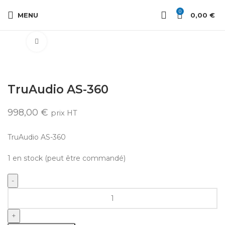
0
MENU
0,00
€
Cliquez pour agrandir
TruAudio AS-360
998,00
€
prix HT
TruAudio AS-360
1 en stock (peut être commandé)
quantité
de
TruAudio