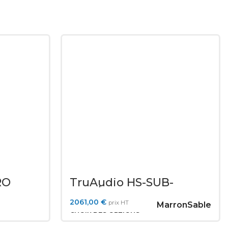
RO
TruAudio HS-SUB-
12BR/TN
2061,00
€
prix HT
Marron
Sable
CHOIX DES OPTIONS