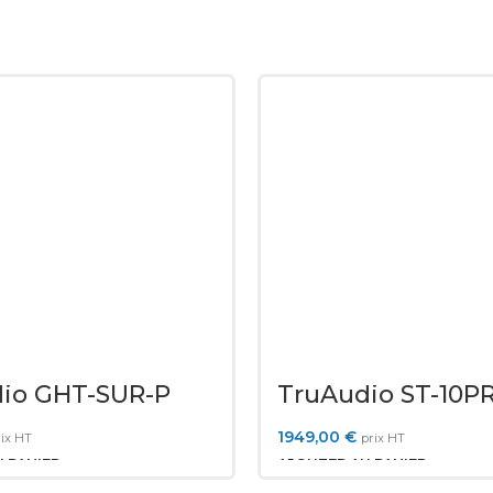
io GHT-SUR-P
TruAudio ST-10P
1949,00
€
ix HT
prix HT
 PANIER
AJOUTER AU PANIER