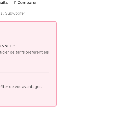
haits
Comparer
es
,
Subwoofer
ONNEL ?
cier de tarifs préférentiels.
iter de vos avantages.