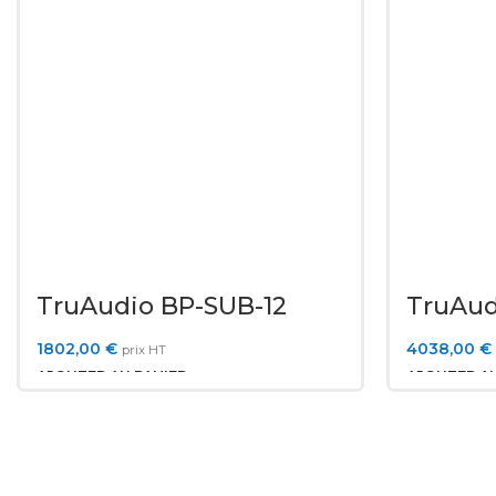
TruAudio BP-SUB-12
TruAud
1802,00
€
4038,00
€
prix HT
AJOUTER AU PANIER
AJOUTER AU