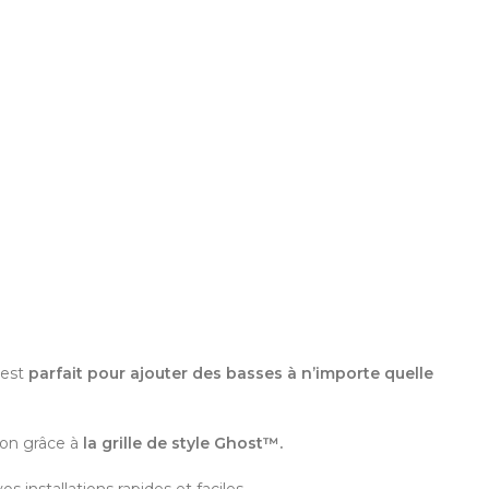
 est
parfait pour ajouter des basses à n’importe quelle
ion grâce à
la grille de style Ghost™.
 installations rapides et faciles.