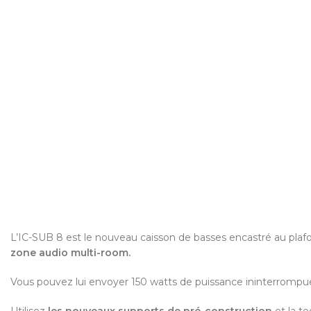
L’IC-SUB 8 est le nouveau caisson de basses encastré au plaf
zone audio multi-room.
Vous pouvez lui envoyer 150 watts de puissance ininterrompue,
Utilisez
les nouveaux supports de pré-construction
et la t