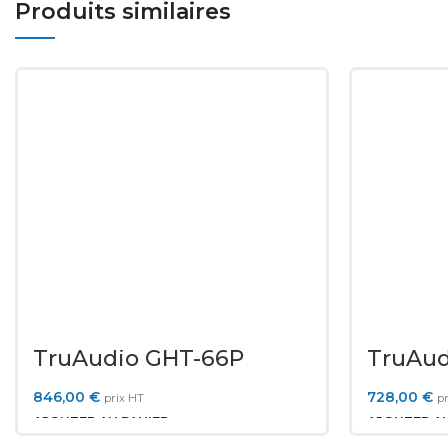
Produits similaires
TruAudio GHT-66P
TruAud
846,00
€
728,00
€
prix HT
pr
AJOUTER AU PANIER
AJOUTER AU