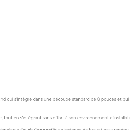
ond qui s’intègre dans une découpe standard de 8 pouces et qui
 tout en s’intégrant sans effort à son environnement d’installat
echnologie
Quick Connect™
en instance de brevet pour rendre vos