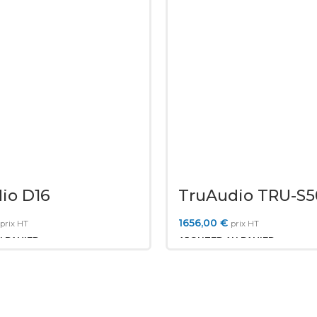
io D16
TruAudio TRU-S
1656,00
€
prix HT
prix HT
 PANIER
AJOUTER AU PANIER