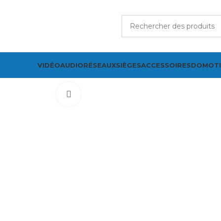
VIDÉO
AUDIO
RÉSEAUX
SIÈGES
ACCESSOIRES
DOMOT
Cliquez pour agrandir