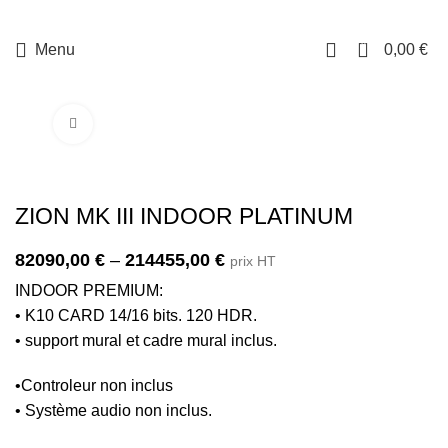
0
Menu
0,00
€
Cliquez pour agrandir
ZION MK III INDOOR PLATINUM
82090,00
€
–
214455,00
€
prix HT
INDOOR PREMIUM:
• K10 CARD 14/16 bits. 120 HDR.
• support mural et cadre mural inclus.
•Controleur non inclus
• Système audio non inclus.