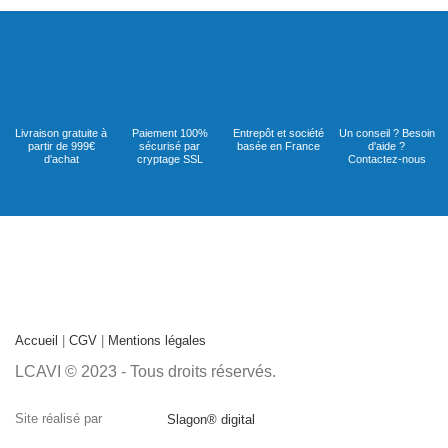
Livraison gratuite à
Paiement 100%
Entrepôt et société
Un conseil ? Besoin
partir de 999€
sécurisé par
basée en France
d'aide ?
d'achat
cryptage SSL
Contactez-nous
Accueil
|
CGV
|
Mentions légales
LCAVI © 2023 - Tous droits réservés.
Site réalisé par
Slagon® digital