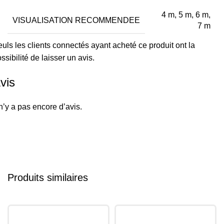
4 m, 5 m, 6 m,
VISUALISATION RECOMMENDEE
7 m
uls les clients connectés ayant acheté ce produit ont la
ssibilité de laisser un avis.
vis
 n’y a pas encore d’avis.
Produits similaires