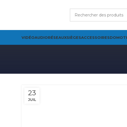
VIDÉO
AUDIO
RÉSEAUX
SIÈGES
ACCESSOIRES
DOMOT
23
JUIL