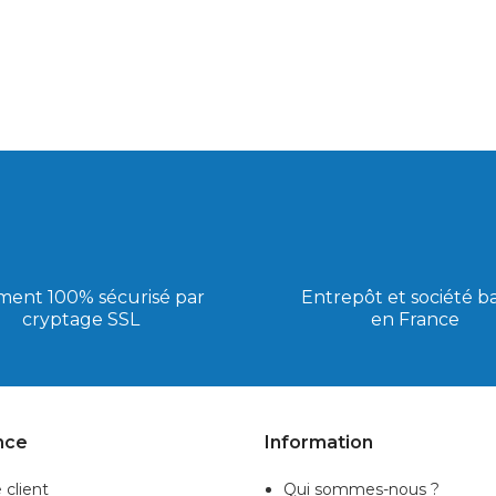
ment 100% sécurisé par
Entrepôt et société b
cryptage SSL
en France
nce
Information
 client
Qui sommes-nous ?