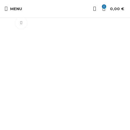
0
MENU
0,00
€
Cliquez pour agrandir