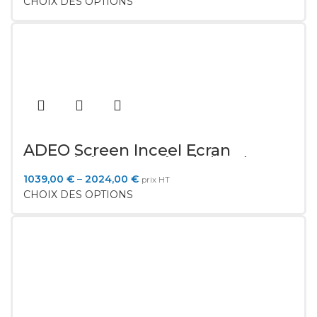
CHOIX DES OPTIONS
ADEO Screen Inceel Ecran
motorisé encastré 16/9 bordure
50mm
1039,00
€
–
2024,00
€
prix HT
CHOIX DES OPTIONS