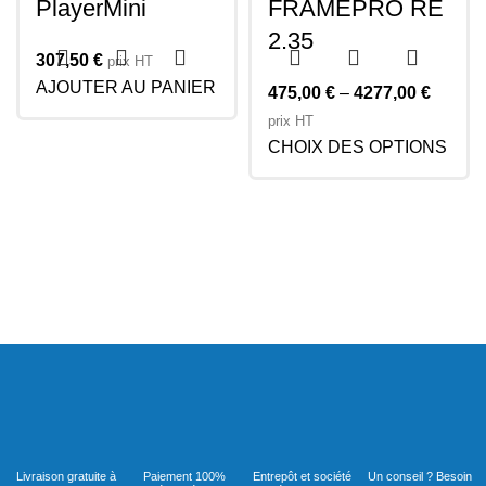
PlayerMini
FRAMEPRO RE
2.35
307,50
€
prix HT
AJOUTER AU PANIER
475,00
€
–
4277,00
€
prix HT
CHOIX DES OPTIONS
Livraison gratuite à
Paiement 100%
Entrepôt et société
Un conseil ? Besoin