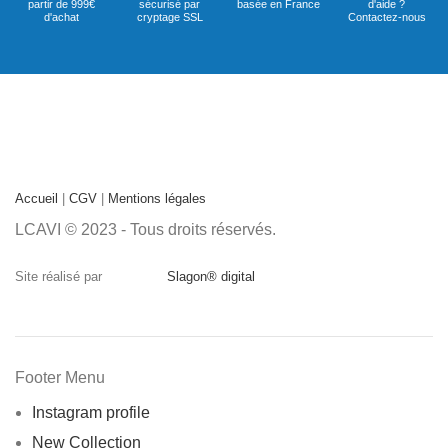
partir de 999€
sécurisé par
basée en France
d'aide ?
d'achat
cryptage SSL
Contactez-nous
Accueil
|
CGV
|
Mentions légales
LCAVI © 2023 - Tous droits réservés.
Site réalisé par
Slagon® digital
Footer Menu
Instagram profile
New Collection