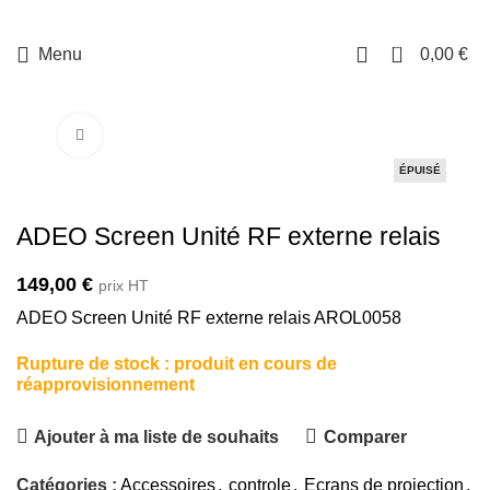
0
Menu
0,00
€
Cliquez pour agrandir
ÉPUISÉ
ADEO Screen Unité RF externe relais
149,00
€
prix HT
ADEO Screen Unité RF externe relais AROL0058
Rupture de stock : produit en cours de
réapprovisionnement
Ajouter à ma liste de souhaits
Comparer
Catégories :
Accessoires
,
controle
,
Ecrans de projection
,