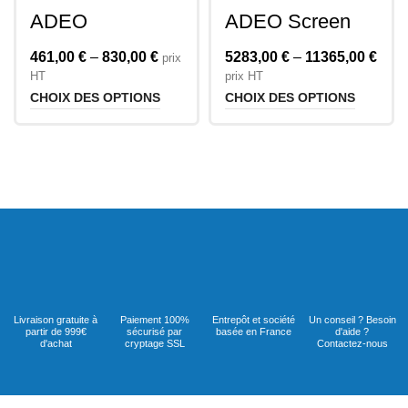
ADEO
ADEO Screen
FRAMEPRO FE
MOVIEMASK LR
16/9
2.40
461,00
€
–
830,00
€
5283,00
€
–
11365,00
€
prix
HT
prix HT
CHOIX DES OPTIONS
CHOIX DES OPTIONS
Livraison gratuite à
Paiement 100%
Entrepôt et société
Un conseil ? Besoin
partir de 999€
sécurisé par
basée en France
d'aide ?
d'achat
cryptage SSL
Contactez-nous