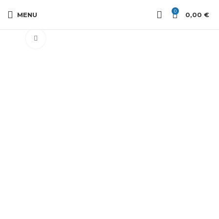
0
MENU
0,00
€
Cliquez pour agrandir