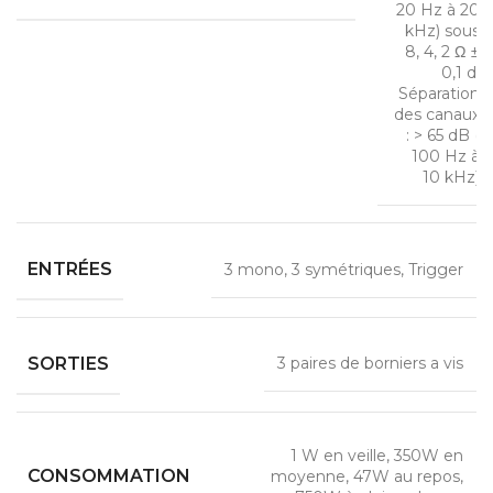
20 Hz à 20
kHz) sous
8, 4, 2 Ω ±
0,1 d,
Séparation
des canaux
: > 65 dB (
100 Hz à
10 kHz)
ENTRÉES
3 mono, 3 symétriques, Trigger
SORTIES
3 paires de borniers a vis
1 W en veille, 350W en
CONSOMMATION
moyenne, 47W au repos,