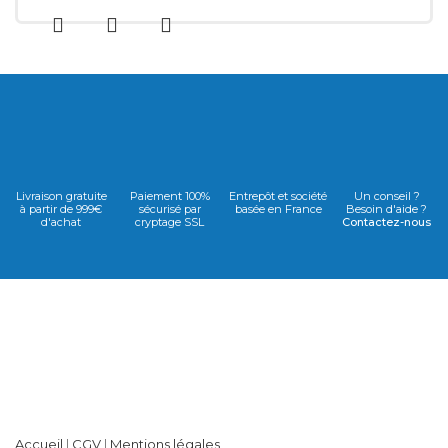
Livraison gratuite
Paiement 100%
Entrepôt et société
Un conseil ?
à partir de 999€
sécurisé par
basée en France
Besoin d'aide ?
d'achat
cryptage SSL
Contactez-nous
Accueil
|
CGV
|
Mentions légales