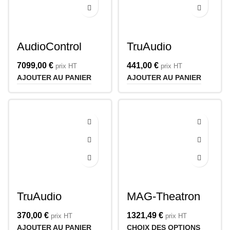
AudioControl
TruAudio
APR-16
Phantom PDP-8-
ELEMENT
7099,00
€
441,00
€
prix HT
prix HT
AJOUTER AU PANIER
AJOUTER AU PANIER
TruAudio
MAG-Theatron
Phantom PDP-6-
CS-66
ELEMENT
370,00
€
1321,49
€
prix HT
prix HT
AJOUTER AU PANIER
CHOIX DES OPTIONS