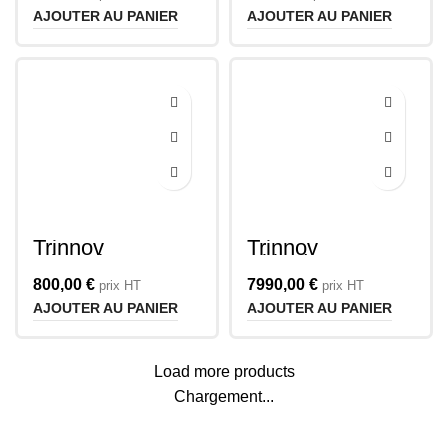
Amplitude16
AltitudeCI
AJOUTER AU PANIER
AJOUTER AU PANIER
Trinnov
Trinnov
Microphone 3D
AltitudeCI
Mic Ethercon
800,00
€
7990,00
€
prix HT
prix HT
AJOUTER AU PANIER
AJOUTER AU PANIER
Load more products
Chargement...