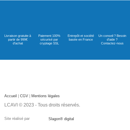
Livraison gratuite à
Paiement 100%
Entrepôt et société
Un conseil ? Besoin
partir de 999€
sécurisé par
basée en France
d'aide ?
d'achat
cryptage SSL
Contactez-nous
Accueil
|
CGV
|
Mentions légales
LCAVI © 2023 - Tous droits réservés.
Site réalisé par
Slagon® digital