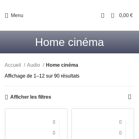
0
Menu
0,00
€
Home cinéma
Accueil
Audio
Home cinéma
Trié
Affichage de 1–12 sur 90 résultats
du
plus
Afficher les filtres
récent
au
plus
ancien