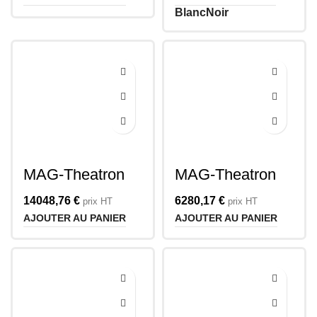
Blanc
Noir
MAG-Theatron
MAG-Theatron
FALCON
FALCON 28
UNIBAR
14048,76
€
6280,17
€
prix HT
prix HT
AJOUTER AU PANIER
AJOUTER AU PANIER