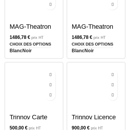
MAG-Theatron
MAG-Theatron
MS8-C
MS8-LR
1486,78
€
1486,78
€
prix HT
prix HT
CHOIX DES OPTIONS
CHOIX DES OPTIONS
Blanc
Noir
Blanc
Noir
Trinnov Carte
Trinnov Licence
d’entrée Dante
logicielle à 2
en option pour
canaux pour
500,00
€
900,00
€
prix HT
prix HT