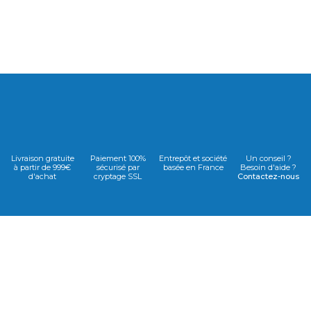
Livraison gratuite
Paiement 100%
Entrepôt et société
Un conseil ?
à partir de 999€
sécurisé par
basée en France
Besoin d'aide ?
d'achat
cryptage SSL
Contactez-nous