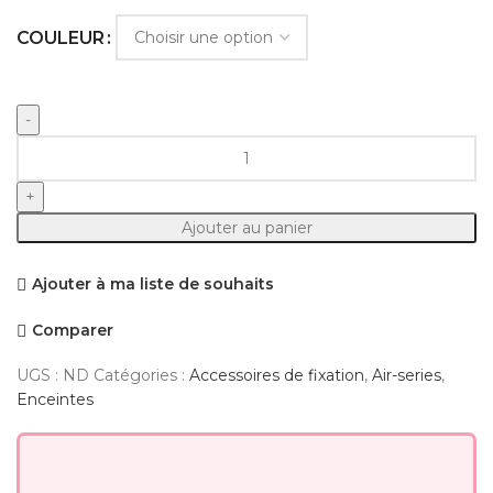
COULEUR
quantité
de
Mag
Audio
Ajouter au panier
support
AIR-
Ajouter à ma liste de souhaits
WB-
Comparer
UGS :
ND
Catégories :
Accessoires de fixation
,
Air-series
,
Enceintes