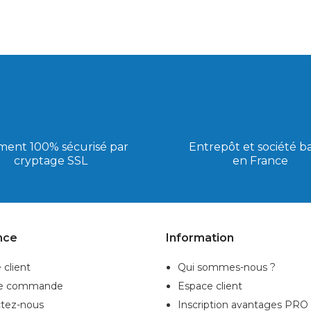
ment 100% sécurisé par
Entrepôt et société b
cryptage SSL
en France
nce
Information
 client
Qui sommes-nous ?
de commande
Espace client
tez-nous
Inscription
avantages PRO