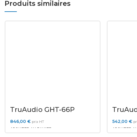
Produits similaires
TruAudio GHT-66P
TruAud
AS-1
846,00
€
542,00
€
prix HT
pr
AJOUTER AU PANIER
AJOUTER AU