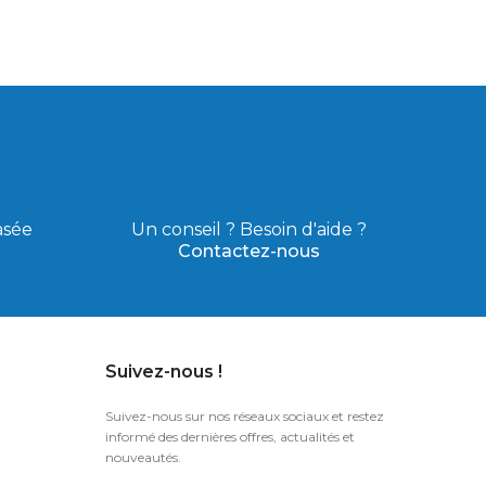
asée
Un conseil ? Besoin d'aide ?
Contactez-nous
Suivez-nous !
Suivez-nous sur nos réseaux sociaux et restez
informé des dernières offres, actualités et
nouveautés.