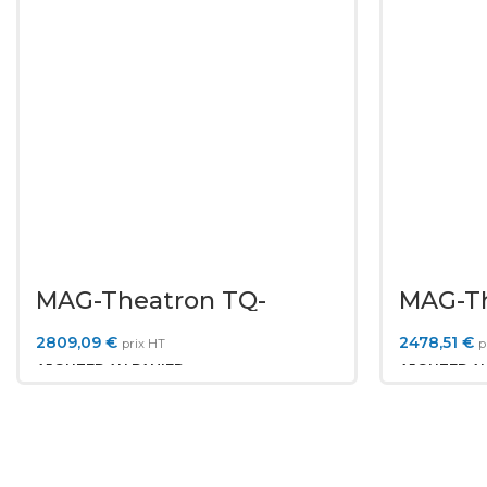
MAG-Theatron TQ-
MAG-Th
4000W
3000W
2809,09
€
2478,51
€
prix HT
p
AJOUTER AU PANIER
AJOUTER AU