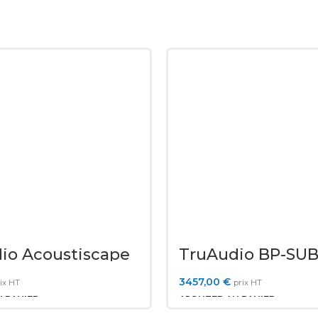
io Acoustiscape
TruAudio BP-SUB
3457,00
€
ix HT
prix HT
 PANIER
AJOUTER AU PANIER