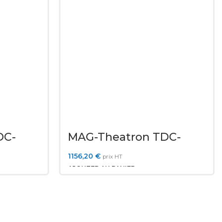
DC-
MAG-Theatron TDC-
1200W
1156,20
€
prix HT
AJOUTER AU PANIER