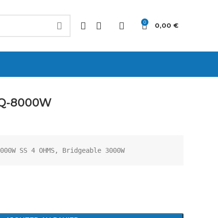
0
0,00
€
TQ-8000W
000W SS 4 OHMS, Bridgeable 3000W