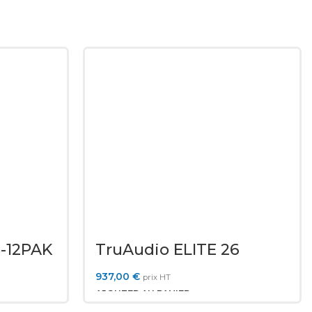
-12PAK
TruAudio ELITE 26
937,00
€
prix HT
AJOUTER AU PANIER