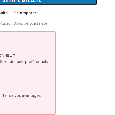
AJOUTER AU PANIER
haits
Comparer
Audio
,
Blocs de puissance
ONNEL ?
cier de tarifs préférentiels.
iter de vos avantages.