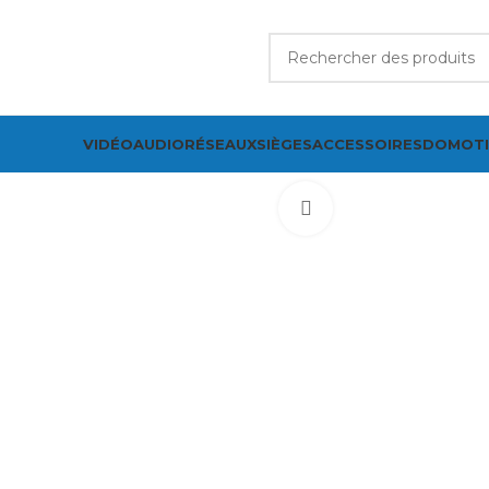
VIDÉO
AUDIO
RÉSEAUX
SIÈGES
ACCESSOIRES
DOMOT
Cliquez pour agrand