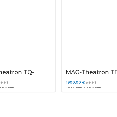
eatron TQ-
MAG-Theatron T
3200W
1900,00
€
rix HT
prix HT
 PANIER
AJOUTER AU PANIER