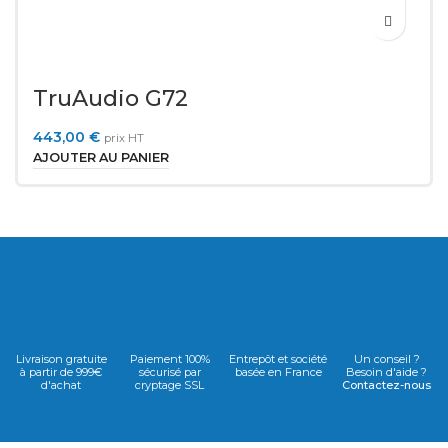
TruAudio G72
443,00
€
prix HT
AJOUTER AU PANIER
Livraison gratuite
Paiement 100%
Entrepôt et société
Un conseil ?
à partir de 999€
sécurisé par
basée en France
Besoin d'aide ?
d'achat
cryptage SSL
Contactez-nous