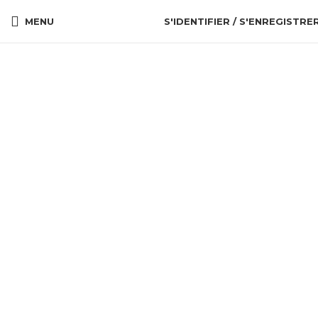
MENU
S'IDENTIFIER / S'ENREGISTRE
Cliquez pour agrandir