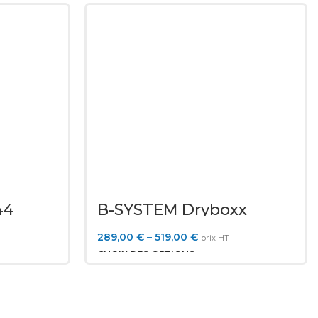
44
B-SYSTEM Dryboxx
Retrofit pour cloison
sèche ou faux-plafond
289,00
€
–
519,00
€
prix HT
CHOIX DES OPTIONS