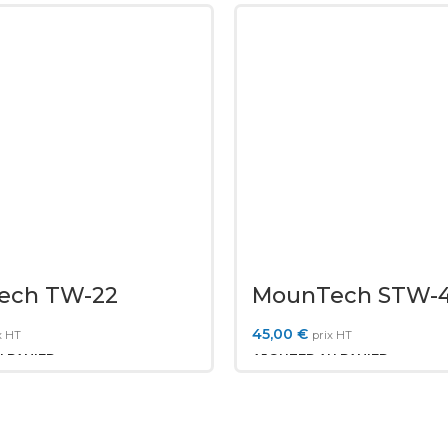
ech TW-22
MounTech STW-
45,00
€
x HT
prix HT
 PANIER
AJOUTER AU PANIER