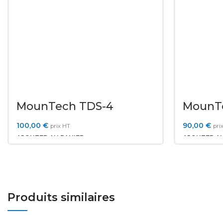
MounTech TDS-4
MounT
100,00
€
90,00
€
prix HT
pri
AJOUTER AU PANIER
AJOUTER AU
Produits similaires