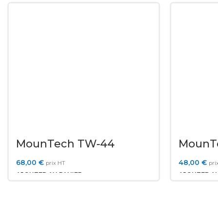
MounTech TW-44
MounT
68,00
€
48,00
€
prix HT
pri
AJOUTER AU PANIER
AJOUTER AU