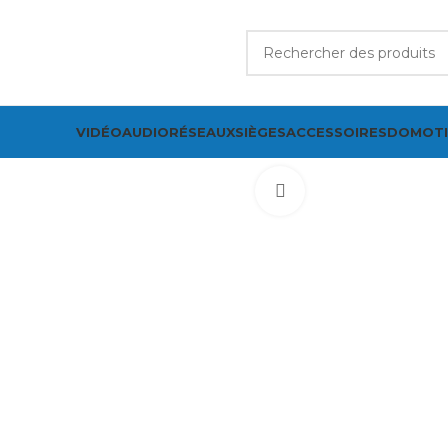
VIDÉO
AUDIO
RÉSEAUX
SIÈGES
ACCESSOIRES
DOMOT
Cliquez pour agrand