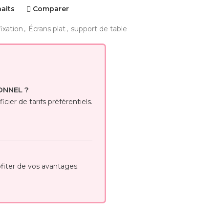
haits
Comparer
ixation
,
Écrans plat
,
support de table
ONNEL ?
cier de tarifs préférentiels.
iter de vos avantages.