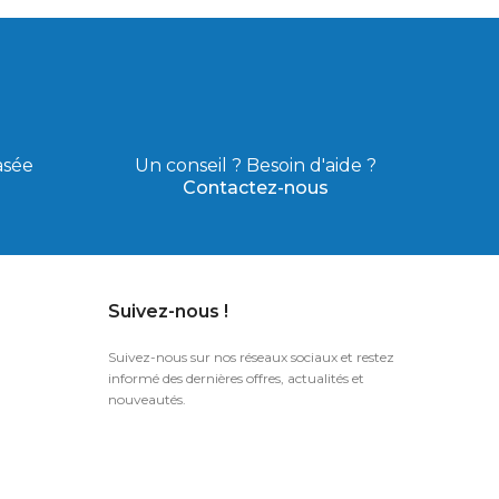
asée
Un conseil ? Besoin d'aide ?
Contactez-nous
Suivez-nous !
Suivez-nous sur nos réseaux sociaux et restez
informé des dernières offres, actualités et
nouveautés.