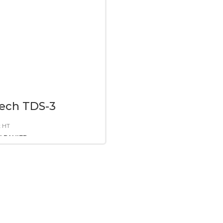
ech TDS-3
x HT
 PANIER