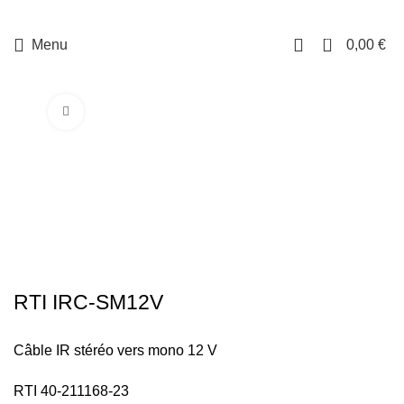
0
Menu
0,00
€
Cliquez pour agrandir
RTI IRC-SM12V
Câble IR stéréo vers mono 12 V
RTI 40-211168-23