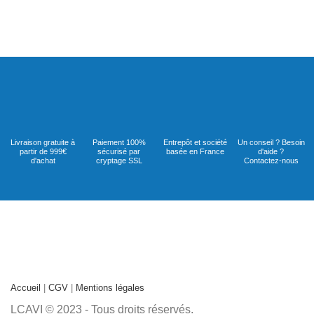
Livraison gratuite à
Paiement 100%
Entrepôt et société
Un conseil ? Besoin
partir de 999€
sécurisé par
basée en France
d'aide ?
d'achat
cryptage SSL
Contactez-nous
Accueil
|
CGV
|
Mentions légales
LCAVI © 2023 - Tous droits réservés.