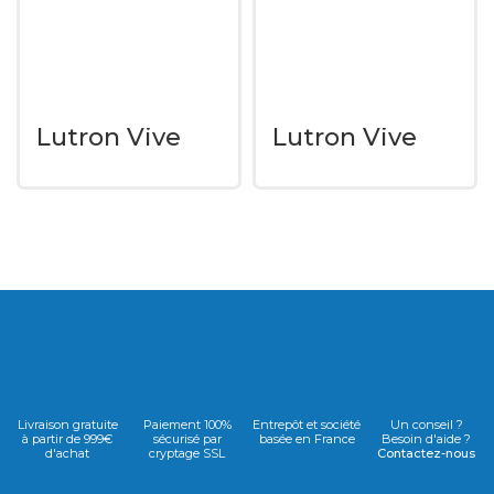
Lutron Vive
Lutron Vive
RMKS-250NE
RMKS-5R-DV-B
Livraison gratuite
Paiement 100%
Entrepôt et société
Un conseil ?
à partir de 999€
sécurisé par
basée en France
Besoin d'aide ?
d'achat
cryptage SSL
Contactez-nous