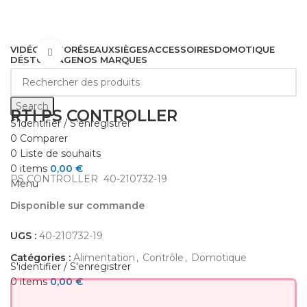
VIDÉO
AUDIO
RÉSEAUX
SIÈGES
ACCESSOIRES
DOMOTIQUE
Cliquez pour agrandir
DÉSTOCKAGE
NOS MARQUES
Search
RTI PS CONTROLLER
S'identifier / S'enregistrer
0
Comparer
0
Liste de souhaits
0
items
0,00
€
PS CONTROLLER 40-210732-19
Menu
Disponible sur commande
UGS :
40-210732-19
Catégories :
Alimentation
,
Contrôle
,
Domotique
S'identifier / S'enregistrer
0
items
0,00
€