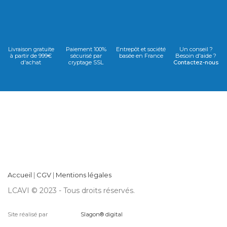
Livraison gratuite
Paiement 100%
Entrepôt et société
Un conseil ?
à partir de 999€
sécurisé par
basée en France
Besoin d'aide ?
d'achat
cryptage SSL
Contactez-nous
Accueil
|
CGV
|
Mentions légales
LCAVI © 2023 - Tous droits réservés.
Site réalisé par
Slagon® digital