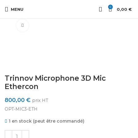
0
MENU
0,00
€
Cliquez pour agrandir
Trinnov Microphone 3D Mic
Ethercon
800,00
€
prix HT
OPT-MIC3-ETH
1 en stock (peut être commandé)