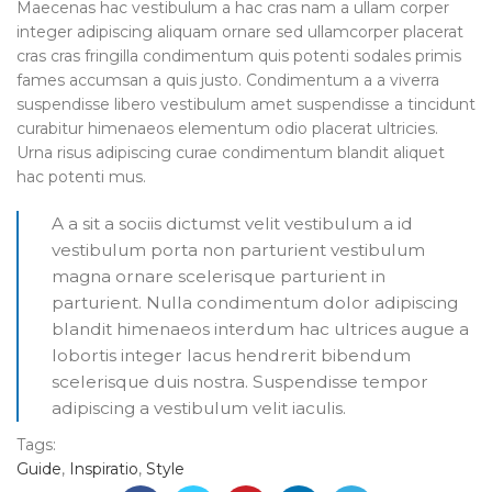
Maecenas hac vestibulum a hac cras nam a ullam corper
integer adipiscing aliquam ornare sed ullamcorper placerat
cras cras fringilla condimentum quis potenti sodales primis
fames accumsan a quis justo. Condimentum a a viverra
suspendisse libero vestibulum amet suspendisse a tincidunt
curabitur himenaeos elementum odio placerat ultricies.
Urna risus adipiscing curae condimentum blandit aliquet
hac potenti mus.
A a sit a sociis dictumst velit vestibulum a id
vestibulum porta non parturient vestibulum
magna ornare scelerisque parturient in
parturient. Nulla condimentum dolor adipiscing
blandit himenaeos interdum hac ultrices augue a
lobortis integer lacus hendrerit bibendum
scelerisque duis nostra. Suspendisse tempor
adipiscing a vestibulum velit iaculis.
Tags:
Guide
,
Inspiratio
,
Style