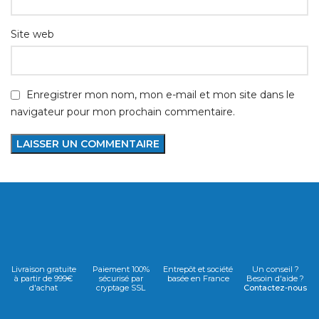
Site web
Enregistrer mon nom, mon e-mail et mon site dans le
navigateur pour mon prochain commentaire.
Livraison gratuite
Paiement 100%
Entrepôt et société
Un conseil ?
à partir de 999€
sécurisé par
basée en France
Besoin d'aide ?
d'achat
cryptage SSL
Contactez-nous