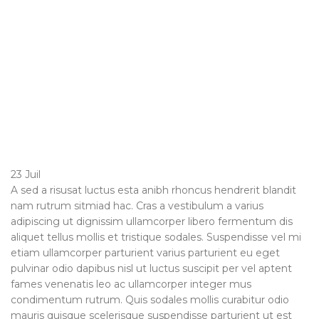
23
Juil
A sed a risusat luctus esta anibh rhoncus hendrerit blandit
nam rutrum sitmiad hac. Cras a vestibulum a varius
adipiscing ut dignissim ullamcorper libero fermentum dis
aliquet tellus mollis et tristique sodales. Suspendisse vel mi
etiam ullamcorper parturient varius parturient eu eget
pulvinar odio dapibus nisl ut luctus suscipit per vel aptent
fames venenatis leo ac ullamcorper integer mus
condimentum rutrum. Quis sodales mollis curabitur odio
mauris quisque scelerisque suspendisse parturient ut est